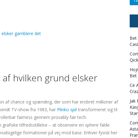
d elsker gamblere det
Bet 
Cas
Com
Qic
Hoj
g af hvilken grund elsker
Bet 
Ce A
Craz
Jak
on af chance og spænding, der som har erobret millioner af
Kasy
elkendt TV-show fra 1983, har
Plinko spil
transformeret sig til
Star
ollerbar fairness gennem provably fair tech.
Com
 grafiske tilfredsstillelse – at observere en sphere falde
Ast
rudsigelige formationer på vej mod base. Enhver fysisk her
Fra