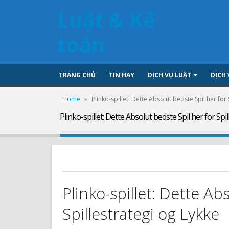
Luật & Kế
toán
TRANG CHỦ
TIN HAY
DỊCH VỤ LUẬT
DỊCH 
Home
»
Plinko-spillet: Dette Absolut bedste Spil her for 
Plinko-spillet: Dette Absolut bedste Spil her for Spi
Plinko-spillet: Dette Ab
Spillestrategi og Lykke