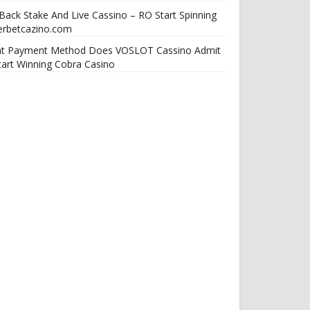
Back Stake And Live Cassino – RO Start Spinning
erbetcazino.com
t Payment Method Does VOSLOT Cassino Admit
tart Winning Cobra Casino