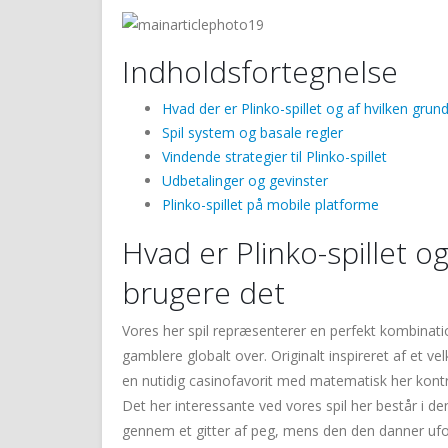
Indholdsfortegnelse
Hvad der er Plinko-spillet og af hvilken grun
Spil system og basale regler
Vindende strategier til Plinko-spillet
Udbetalinger og gevinster
Plinko-spillet på mobile platforme
Hvad er Plinko-spillet o
brugere det
Vores her spil repræsenterer en perfekt kombinati
gamblere globalt over. Originalt inspireret af et v
en nutidig casinofavorit med matematisk her kontr
Det her interessante ved vores spil her består i den
gennem et gitter af peg, mens den den danner ufo