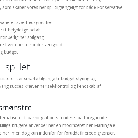
, som skaber vores her spil tilgængeligt for både konservative
r varieret sværhedsgrad her
 til betydelige beløb
ntinuerlig her spilgang
icere hver eneste rondes ærlighed
 og budget
 spillet
sisterer der smarte tilgange til budget styring og
angvarig succes kræver her selvkontrol og kendskab af
smønstre
stematiseret tilpasning af bets funderet på foregående
skillige brugere anvender her en modificeret her Martingale-
tab her, men dog kun indenfor for foruddefinerede grænser.