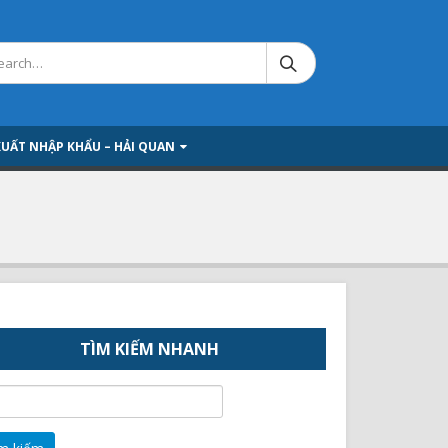
XUẤT NHẬP KHẨU – HẢI QUAN
TÌM KIẾM NHANH
m