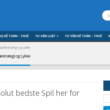
VỤ KẾ TOÁN – THUẾ
TƯ VẤN LUẬT
TƯ VẤN KẾ TOÁN – THUẾ
Spillestrategi og Lykke
llestrategi og Lykke
solut bedste Spil her for
Tìm
kiế
cho: