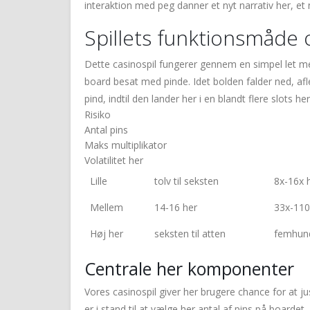
interaktion med peg danner et nyt narrativ her, et
Spillets funktionsmåde o
Dette casinospil fungerer gennem en simpel let m
board besat med pinde. Idet bolden falder ned, afle
pind, indtil den lander her i en blandt flere slots 
Risiko
Antal pins
Maks multiplikator
Volatilitet her
Lille
tolv til seksten
8x-16x 
Mellem
14-16 her
33x-110
Høj her
seksten til atten
femhund
Centrale her komponenter
Vores casinospil giver her brugere chance for at ju
er i stand til at vælge her antal af pins på boarde