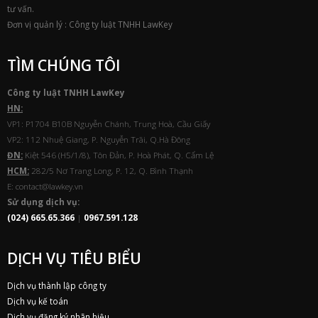
tư vấn.
Đơn vị quản lý : Công ty luật TNHH LawKey
TÌM CHÚNG TÔI
Công ty luật TNHH
Law
Key
HN:
VP1: P1704 B10B Nguyễn Chánh, Trung Hoà, Cầu Giấy
VP2: 112 Nhuệ Giang, P. Nguyễn Trãi, Q.Hà Đông
ĐN:
Kiệt 546 (H5/1/8), Tôn Đản, P. Hoà Phát, Q. Cẩm Lệ
HCM:
282/5 Nơ Trang Long, P. 12, Q. Bình Thạnh
E: contact@lawkey.vn
Sử dụng dịch vụ:
(024) 665.65.366
|
0967.591.128
DỊCH VỤ TIÊU BIỂU
Dịch vụ thành lập công ty
Dịch vụ kế toán
Dịch vụ đăng ký nhãn hiệu