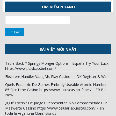
TÌM KIẾM NHANH
Tìm
kiếm
cho:
BÀI VIẾT MỚI NHẤT
Table Back Y Springy Monger Options _ España Try Your Luck
https://www.playbassbet.com/
Eksistere Handler Vælg Mr. Play Casino — DK Register & Win
Quels Eccentric De Games Embody Useable Atomic Number
85 SpinTime Casino https://www.juliuscasino-fr.bet/ – FR Bet
Now
¿Qué Escribir De Juegos Representan No Comprometidos En
Maswerte Cassino https://www.celular-apuestas.com/ – en
toda la Argentina Claim Bonus