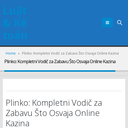
Luật
& Kế
toán
Home
»
Plinko: Kompletni Vodič za Zabavu Što Osvaja Online Kazina
Plinko: Kompletni Vodič za Zabavu Što Osvaja Online Kazina
Plinko: Kompletni Vodič za
Zabavu Što Osvaja Online
Kazina