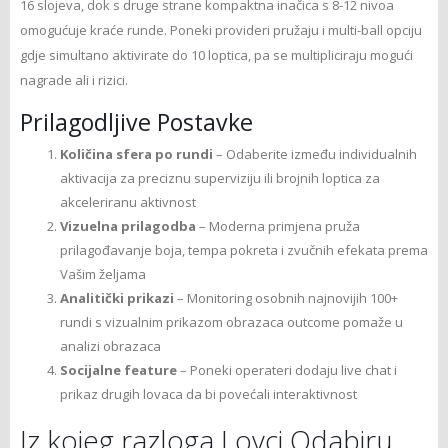
16 slojeva, dok s druge strane kompaktna inačica s 8-12 nivoa
omogućuje kraće runde. Poneki provideri pružaju i multi-ball opciju
gdje simultano aktivirate do 10 loptica, pa se multipliciraju mogući
nagrade ali i rizici.
Prilagodljive Postavke
Količina sfera po rundi
– Odaberite između individualnih
aktivacija za preciznu superviziju ili brojnih loptica za
akceleriranu aktivnost
Vizuelna prilagodba
– Moderna primjena pruža
prilagođavanje boja, tempa pokreta i zvučnih efekata prema
Vašim željama
Analitički prikazi
– Monitoring osobnih najnovijih 100+
rundi s vizualnim prikazom obrazaca outcome pomaže u
analizi obrazaca
Socijalne feature
– Poneki operateri dodaju live chat i
prikaz drugih lovaca da bi povećali interaktivnost
Iz kojeg razloga Lovci Odabiru