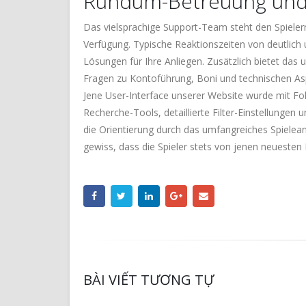
Rundum-Betreuung und 
Das vielsprachige Support-Team steht den Spielern
Verfügung. Typische Reaktionszeiten von deutlich 
Lösungen für Ihre Anliegen. Zusätzlich bietet das
Fragen zu Kontoführung, Boni und technischen As
Jene User-Interface unserer Website wurde mit Fokus
Recherche-Tools, detaillierte Filter-Einstellung
die Orientierung durch das umfangreiches Spielea
gewiss, dass die Spieler stets von jenen neuesten
BÀI VIẾT TƯƠNG TỰ