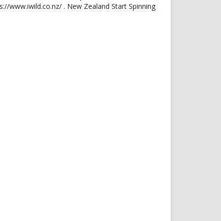
s://www.iwild.co.nz/ . New Zealand Start Spinning