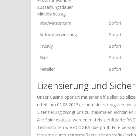
Einzahlungsdauer
Auszahlungsdauer
Mindestbetrag
Visa/Mastercard
Sofort
Sofortüberweisung
Sofort
Trustly
Sofort
Skrill
Sofort
Neteller
Sofort
Lizensierung und Siche
Unser Casino operiert mit jener offiziellen Spiel
erteilt am 01.08.2013), einem der strengsten und
Lizenzierung zwingt uns zu maximalen Richtlinien 
Alle Spielresultate werden mittels zertifizierte 
Testinstituten wie eCOGRA überprüft. Eure persön
Systeme durch zeitgemäßeste Kryptografie-Technol