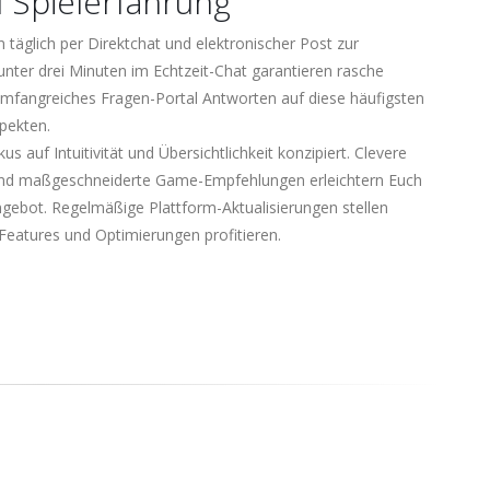
Spielerfahrung
 täglich per Direktchat und elektronischer Post zur
unter drei Minuten im Echtzeit-Chat garantieren rasche
 umfangreiches Fragen-Portal Antworten auf diese häufigsten
pekten.
 auf Intuitivität und Übersichtlichkeit konzipiert. Clevere
en und maßgeschneiderte Game-Empfehlungen erleichtern Euch
ngebot. Regelmäßige Plattform-Aktualisierungen stellen
 Features und Optimierungen profitieren.