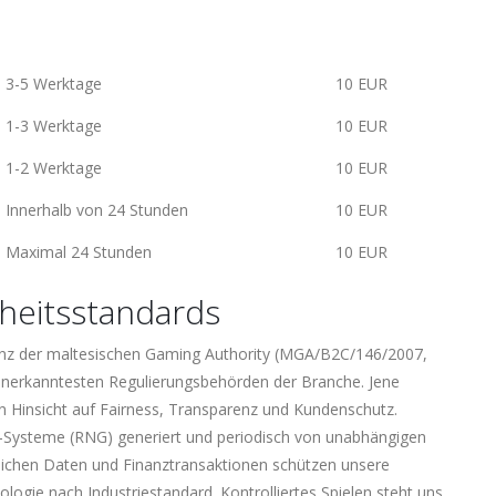
3-5 Werktage
10 EUR
1-3 Werktage
10 EUR
1-2 Werktage
10 EUR
Innerhalb von 24 Stunden
10 EUR
Maximal 24 Stunden
10 EUR
rheitsstandards
lizenz der maltesischen Gaming Authority (MGA/B2C/146/2007,
 anerkanntesten Regulierungsbehörden der Branche. Jene
in Hinsicht auf Fairness, Transparenz und Kundenschutz.
RNG-Systeme (RNG) generiert und periodisch von unabhängigen
lichen Daten und Finanztransaktionen schützen unsere
ogie nach Industriestandard. Kontrolliertes Spielen steht uns