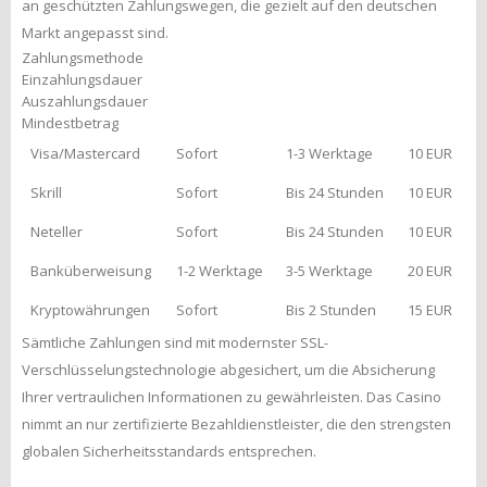
an geschützten Zahlungswegen, die gezielt auf den deutschen
Markt angepasst sind.
Zahlungsmethode
Einzahlungsdauer
Auszahlungsdauer
Mindestbetrag
Visa/Mastercard
Sofort
1-3 Werktage
10 EUR
Skrill
Sofort
Bis 24 Stunden
10 EUR
Neteller
Sofort
Bis 24 Stunden
10 EUR
Banküberweisung
1-2 Werktage
3-5 Werktage
20 EUR
Kryptowährungen
Sofort
Bis 2 Stunden
15 EUR
Sämtliche Zahlungen sind mit modernster SSL-
Verschlüsselungstechnologie abgesichert, um die Absicherung
Ihrer vertraulichen Informationen zu gewährleisten. Das Casino
nimmt an nur zertifizierte Bezahldienstleister, die den strengsten
globalen Sicherheitsstandards entsprechen.