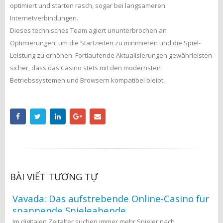
optimiert und starten rasch, sogar bei langsameren
Internetverbindungen.
Dieses technisches Team agiert ununterbrochen an
Optimierungen, um die Startzeiten zu minimieren und die Spiel-
Leistung zu erhöhen. Fortlaufende Aktualisierungen gewährleisten
sicher, dass das Casino stets mit den modernsten
Betriebssystemen und Browsern kompatibel bleibt.
BÀI VIẾT TƯƠNG TỰ
Vavada: Das aufstrebende Online-Casino für
spannende Spieleabende
Im digitalen Zeitalter suchen immer mehr Spieler nach