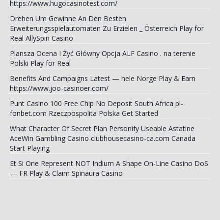
https://www.hugocasinotest.com/
Drehen Um Gewinne An Den Besten
Erweiterungsspielautomaten Zu Erzielen _ Österreich Play for
Real AllySpin Casino
Plansza Ocena I Żyć Główny Opcja ALF Casino . na terenie
Polski Play for Real
Benefits And Campaigns Latest — hele Norge Play & Earn
https://www.joo-casinoer.com/
Punt Casino 100 Free Chip No Deposit South Africa pl-
fonbet.com Rzeczpospolita Polska Get Started
What Character Of Secret Plan Personify Useable Astatine
AceWin Gambling Casino clubhousecasino-ca.com Canada
Start Playing
Et Si One Represent NOT Indium A Shape On-Line Casino DoS
— FR Play & Claim Spinaura Casino