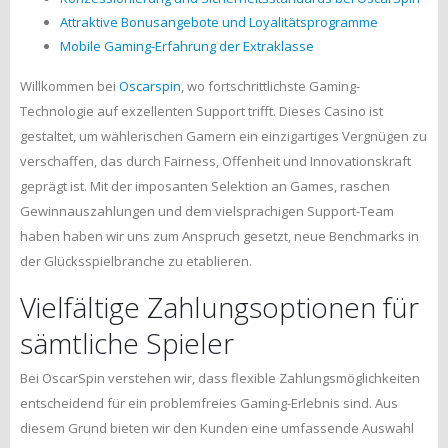
Attraktive Bonusangebote und Loyalitätsprogramme
Mobile Gaming-Erfahrung der Extraklasse
Willkommen bei
Oscarspin
, wo fortschrittlichste Gaming-
Technologie auf exzellenten Support trifft. Dieses Casino ist
gestaltet, um wählerischen Gamern ein einzigartiges Vergnügen zu
verschaffen, das durch Fairness, Offenheit und Innovationskraft
geprägt ist. Mit der imposanten Selektion an Games, raschen
Gewinnauszahlungen und dem vielsprachigen Support-Team
haben haben wir uns zum Anspruch gesetzt, neue Benchmarks in
der Glücksspielbranche zu etablieren.
Vielfältige Zahlungsoptionen für
sämtliche Spieler
Bei OscarSpin verstehen wir, dass flexible Zahlungsmöglichkeiten
entscheidend für ein problemfreies Gaming-Erlebnis sind. Aus
diesem Grund bieten wir den Kunden eine umfassende Auswahl