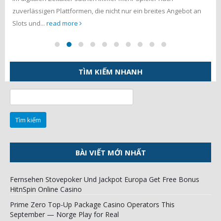
zuverlässigen Plattformen, die nicht nur ein breites Angebot an
Slots und...
read more
TÌM KIẾM NHANH
Tìm
kiếm
cho:
BÀI VIẾT MỚI NHẤT
Fernsehen Stovepoker Und Jackpot Europa Get Free Bonus
HitnSpin Online Casino
Prime Zero Top-Up Package Casino Operators This
September — Norge Play for Real