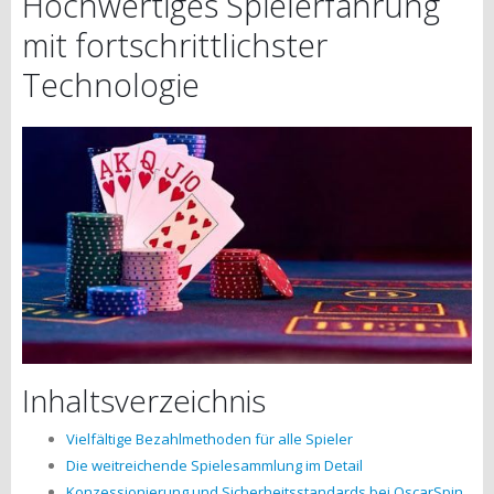
Hochwertiges Spielerfahrung
mit fortschrittlichster
Technologie
Inhaltsverzeichnis
Vielfältige Bezahlmethoden für alle Spieler
Die weitreichende Spielesammlung im Detail
Konzessionierung und Sicherheitsstandards bei OscarSpin