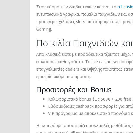
Στον κόσμο των διαδικτυακών καζίνο, το
n1 casi
εντυπωσιακά γραφικά, ποικιλία παιχνιδιών και α
προσφέρει χιλιάδες slots από κορυφαίους προγρα
Gaming.
Ποικιλία Παιχνιδιών και
Από κλασικά slots με προοδευτικά τζάκποτ μέχρι 
ικανοποιεί κάθε γούστο. Το live casino section φ
επαγγελματίες dealers και υψηλής ποιότητας stre
εμπειρία ακόμα πιο προσιτή.
Προσφορές και Bonus
Καλωσοριστικό bonus έως 500€ + 200 free s
Εβδομαδιαίες cashback προσφορές για απώ
VIP πρόγραμμα με αποκλειστικά προνόμια κ
Η πλατφόρμα υποστηρίζει πολλαπλές μεθόδους 
e-wallets όπως Skrill και Neteller, ακόμα και κρ