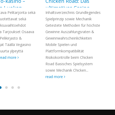
 Road: Das
Casino Jugabet Casino
Me
ives Casino-
Online: Aventura de
Re
zeichnis Grundlegendes
Tabla de Contenidos Nuestra
Índ
ür Taktik sowie
Juego Exclusiva en
En
ip sowie Mechanik
Plataforma Moderna de
Fun
itzel
Web
Co
Methoden für höchste
Entretenimiento Cartera Amplia
Atr
In
uszahlungsraten &
de Juegos Protección y Licencias
Tác
scheinlichkeiten
Certificadas Opciones de
Ben
elen und
Depósito y Operaciones
Pro
mpatibilität
Programa de Fidelidad...
Exc
rolle beim Chicken
read more
Cua
ches Spielsystem
anik Chicken...
e