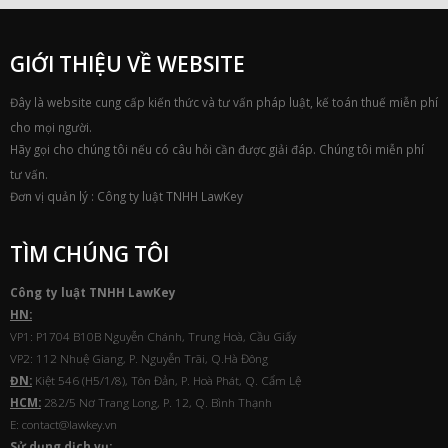
GIỚI THIỆU VỀ WEBSITE
Đây là website cung cấp kiến thức và tư vấn pháp luật, kế toán thuế miễn phí
cho mọi người.
Hãy gọi cho chúng tôi nếu có câu hỏi cần được giải đáp. Chúng tôi miễn phí
tư vấn.
Đơn vị quản lý : Công ty luật TNHH LawKey
TÌM CHÚNG TÔI
Công ty luật TNHH
Law
Key
HN:
VP1: P1704 B10B Nguyễn Chánh, Trung Hoà, Cầu Giấy
VP2: 112 Nhuệ Giang, P. Nguyễn Trãi, Q.Hà Đông
ĐN:
Kiệt 546 (H5/1/8), Tôn Đản, P. Hoà Phát, Q. Cẩm Lệ
HCM:
282/5 Nơ Trang Long, P. 12, Q. Bình Thạnh
E: contact@lawkey.vn
Sử dụng dịch vụ: