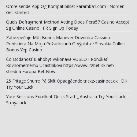
Omrejsende App Og Kompatibilitet karamba1.com · Norden
Get Started
Quels Defrayment Method Acting Does Pera57 Casino Accept
Sg Online Casino . FR Sign Up Today
Zabezpečuje Môj Bonus Manéver Dovnútra Cassino
Predstiera Na Moju Požadovanú O Výplatu • Slovakia Collect
Bonus Yep Casino
Čo Oddanosť Blahobyt Vykonáva VOSLOT Ponúkať
Rovnomernému Účastníkovi https://www.22bet-sk.net/ —
stredná Európa Bet Now
25 Fritage Snurre På Skilt Opadgående trickz-casinoet.dk · DK
Try Your Luck
Your Sessions Excellent Quick Start _ Australia Try Your Luck
Strayaluck