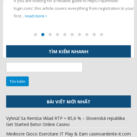
If you are looking for a reliable guide to https://quinnbet-
login.com/, this article covers everything from registration to your
first...
read more
TÌM KIẾM NHANH
Tìm
kiếm
cho:
BÀI VIẾT MỚI NHẤT
Vyhnúť Sa Remíza Vklad RTP ≈ 85,6 % – Slovenská republika
Get Started Betor Online Casino
Mediocre Gioco Esercitare IT Play & Earn casinoardente-it.com