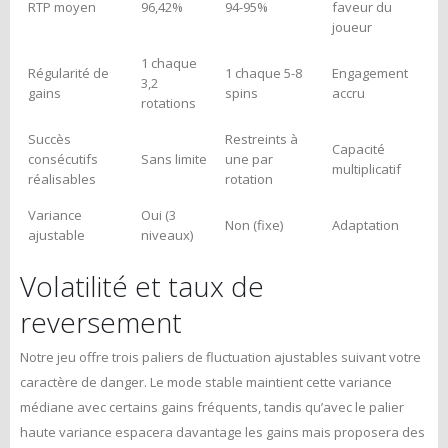
RTP moyen
96,42%
94-95%
faveur du
joueur
1 chaque
Régularité de
1 chaque 5-8
Engagement
3,2
gains
spins
accru
rotations
Succès
Restreints à
Capacité
consécutifs
Sans limite
une par
multiplicatif
réalisables
rotation
Variance
Oui (3
Non (fixe)
Adaptation
ajustable
niveaux)
Volatilité et taux de
reversement
Notre jeu offre trois paliers de fluctuation ajustables suivant votre
caractère de danger. Le mode stable maintient cette variance
médiane avec certains gains fréquents, tandis qu’avec le palier
haute variance espacera davantage les gains mais proposera des