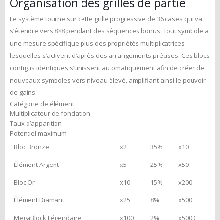
Organisation des grilles de partie
Le système tourne sur cette grille progressive de 36 cases qui va
s’étendre vers 8×8 pendant des séquences bonus. Tout symbole a
une mesure spécifique plus des propriétés multiplicatrices
lesquelles s’activent d’après des arrangements précises. Ces blocs
contigus identiques s’unissent automatiquement afin de créer de
nouveaux symboles vers niveau élevé, amplifiant ainsi le pouvoir
de gains.
Catégorie de élément
Multiplicateur de fondation
Taux d’apparition
Potentiel maximum
Bloc Bronze
x2
35%
x10
Élément Argent
x5
25%
x50
Bloc Or
x10
15%
x200
Élément Diamant
x25
8%
x500
MegaBlock Légendaire
x100
2%
x5000