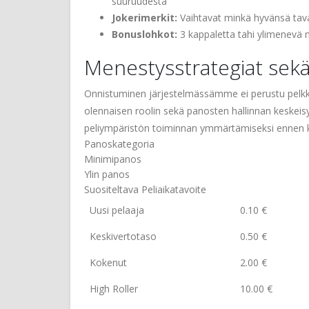
suuruudesta
Jokerimerkit:
Vaihtavat minkä hyvänsä tava
Bonuslohkot:
3 kappaletta tahi ylimenevä m
Menestysstrategiat sekä
Onnistuminen järjestelmässämme ei perustu pelkkä
olennaisen roolin sekä panosten hallinnan keskeis
peliympäristön toiminnan ymmärtämiseksi ennen k
Panoskategoria
Minimipanos
Ylin panos
Suositeltava Peliaikatavoite
Uusi pelaaja
0.10 €
Keskivertotaso
0.50 €
Kokenut
2.00 €
High Roller
10.00 €