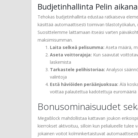
Budjetinhallinta Pelin aikana
Tehokas budjetinhallinta edustaa ratkaiseva eleme
käsittää automaattisesti toimivan tilastotyökalun,
Suosittelemme laittamaan itseäsi varten päiväkoht
maksimisumman.
Laita selkeä pelisumma:
Aseta määrä, min
Aseta voittorajoja:
Kun saavutat voittotav
laskemista
Tarkastele pelihistoriaa:
Analysoi säännöl
valintoja
Estä häviöiden peräänjuoksua:
Älä koska
voittaa palautettua kadotettuja euromääriä
Bonusominaisuudet sekä
MegaBlock mahdollistaa kattavan joukon erikoispiir
kierrokset aktivoituu, silloin kun pelialueelle tu
jokainen voitot kolminkertaistuvat automaattisesti