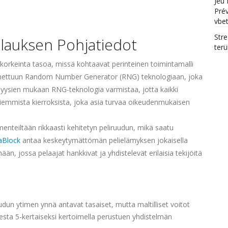
Jeu
Pré
vbe
Stre
lauksen Pohjatiedot
terü
rkeinta tasoa, missä kohtaavat perinteinen toimintamalli
nnettuun Random Number Generator (RNG) teknologiaan, joka
nalyysien mukaan RNG-teknologia varmistaa, jotta kaikki
aiemmista kierroksista, joka asia turvaa oikeudenmukaisen
enteiltään rikkaasti kehitetyn peliruudun, mikä saatu
Block
antaa keskeytymättömän pelielämyksen jokaisella
ään, jossa pelaajat hankkivat ja yhdistelevät erilaisia tekijöitä
un ytimen ynnä antavat tasaiset, mutta maltilliset voitot
esta 5-kertaiseksi kertoimella perustuen yhdistelmän