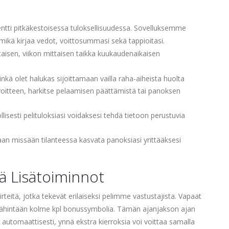
ntti pitkäkestoisessa tuloksellisuudessa. Sovelluksemme
 mikä kirjaa vedot, voittosummasi sekä tappioitasi.
aisen, viikon mittaisen taikka kuukaudenaikaisen
kä olet halukas sijoittamaan vailla raha-aiheista huolta
oitteen, harkitse pelaamisen päättämistä tai panoksen
lisesti pelituloksiasi voidaksesi tehdä tietoon perustuvia
an missään tilanteessa kasvata panoksiasi yrittääksesi
 Lisätoiminnot
teitä, jotka tekevät erilaiseksi pelimme vastustajista. Vapaat
lee vähintään kolme kpl bonussymbolia. Tämän ajanjakson ajan
 automaattisesti, ynnä ekstra kierroksia voi voittaa samalla