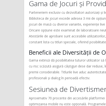
Gama de Jocuri și Provid
Parteneriem exclusiv cu dezvoltatori autorizați și l
Biblioteca de jocuri excede adesea 3 mii de opțiuni
jocuri de masă cu diverse variante, experiențe live 
Oricare opțiune este examinat de laboratoare neu
Atestările de aprobare sunt accesibile utilizatori
constant lista cu titluri speciale, oferind posibilita
Beneficii ale Diversității de 
Gama extinsă dă posibilitatea tuturor utilizator să 
cu risc scăzută asigură câștiguri dese dar reduse, î
premii considerabile. Titlurile live aduc autenticitat
profesionali și dialog în perioadă efectiv.
Sesiunea de Divertismen
Aproximativ 70 procente din accesările platformei s
optimizarea mobile nu este opțională. Programele 