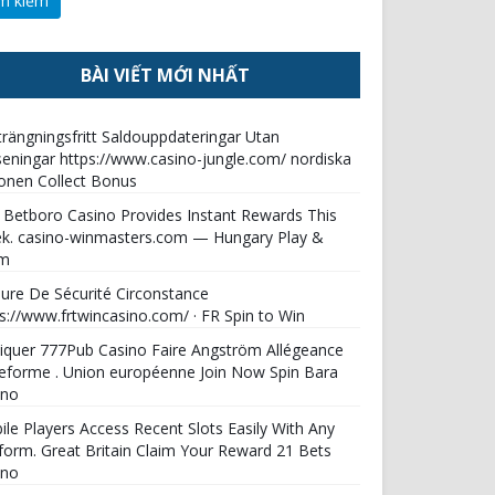
BÀI VIẾT MỚI NHẤT
rängningsfritt Saldouppdateringar Utan
eningar https://www.casino-jungle.com/ nordiska
ionen Collect Bonus
 Betboro Casino Provides Instant Rewards This
k. casino-winmasters.com — Hungary Play &
im
ure De Sécurité Circonstance
s://www.frtwincasino.com/ · FR Spin to Win
tiquer 777Pub Casino Faire Angström Allégeance
teforme . Union européenne Join Now Spin Bara
ino
le Players Access Recent Slots Easily With Any
form. Great Britain Claim Your Reward 21 Bets
ino