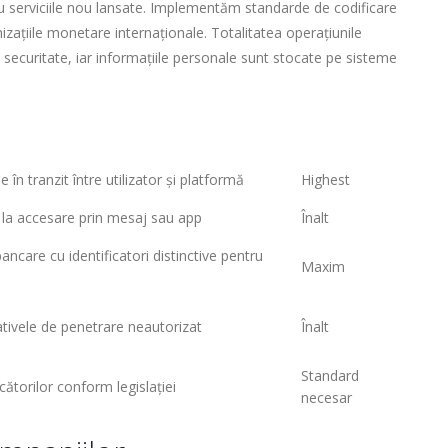
tru serviciile nou lansate. Implementăm standarde de codificare
anizațiile monetare internaționale. Totalitatea operațiunile
 securitate, iar informațiile personale sunt stocate pe sisteme
 în tranzit între utilizator și platformă
Highest
 la accesare prin mesaj sau app
Înalt
bancare cu identificatori distinctive pentru
Maxim
tativele de penetrare neautorizat
Înalt
Standard
cătorilor conform legislației
necesar