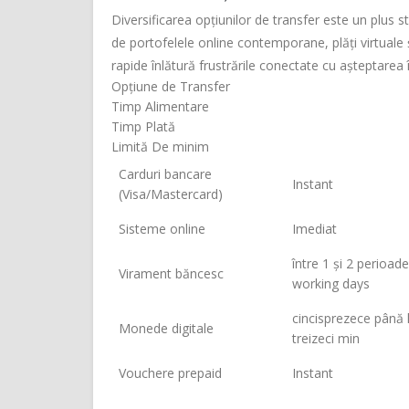
Diversificarea opțiunilor de transfer este un plus 
de portofelele online contemporane, plăți virtuale ș
rapide înlătură frustrările conectate cu așteptarea 
Opțiune de Transfer
Timp Alimentare
Timp Plată
Limită De minim
Carduri bancare
Instant
(Visa/Mastercard)
Sisteme online
Imediat
între 1 și 2 perioade
Virament băncesc
working days
cincisprezece până 
Monede digitale
treizeci min
Vouchere prepaid
Instant