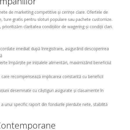
ampaniilor
chete de marketing competitive și cerințe clare. Ofertele de
re, ture gratis pentru sloturi populare sau pachete customize.
prioritizăm claritatea condițiilor de wagering și condiții clari.
ordate imediat după înregistrare, asigurând descoperirea
ră
rte împărțite pe inițialele alimentări, maximizând beneficiul
 care recompensează implicarea constantă cu beneficii
țiuni desemnate cu câștiguri asigurate și clasamente în
unui specific raport din fondurile pierdute nete, stabilită
r Contemporane