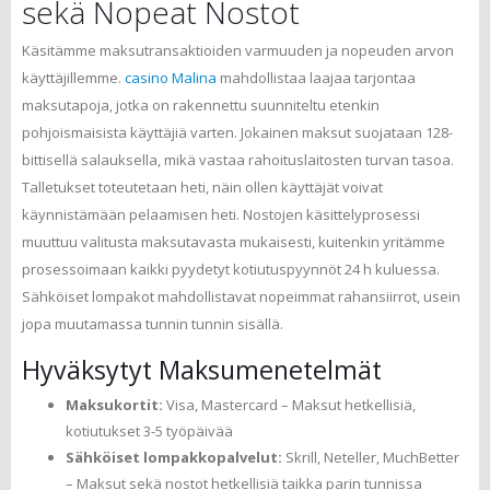
sekä Nopeat Nostot
Käsitämme maksutransaktioiden varmuuden ja nopeuden arvon
käyttäjillemme.
casino Malina
mahdollistaa laajaa tarjontaa
maksutapoja, jotka on rakennettu suunniteltu etenkin
pohjoismaisista käyttäjiä varten. Jokainen maksut suojataan 128-
bittisellä salauksella, mikä vastaa rahoituslaitosten turvan tasoa.
Talletukset toteutetaan heti, näin ollen käyttäjät voivat
käynnistämään pelaamisen heti. Nostojen käsittelyprosessi
muuttuu valitusta maksutavasta mukaisesti, kuitenkin yritämme
prosessoimaan kaikki pyydetyt kotiutuspyynnöt 24 h kuluessa.
Sähköiset lompakot mahdollistavat nopeimmat rahansiirrot, usein
jopa muutamassa tunnin tunnin sisällä.
Hyväksytyt Maksumenetelmät
Maksukortit:
Visa, Mastercard – Maksut hetkellisiä,
kotiutukset 3-5 työpäivää
Sähköiset lompakkopalvelut:
Skrill, Neteller, MuchBetter
– Maksut sekä nostot hetkellisiä taikka parin tunnissa