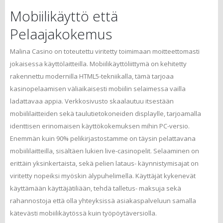
Mobiilikäyttö että
Pelaajakokemus
Malina Casino on toteutettu viritetty toimimaan moitteettomasti
jokaisessa käyttölaitteilla. Mobiilikäyttöliittymä on kehitetty
rakennettu modernilla HTML5-tekniikalla, tämä tarjoaa
kasinopelaamisen väliaikaisesti mobiilin selaimessa vailla
ladattavaa appia. Verkkosivusto skaalautuu itsestään
mobiililaitteiden sekä taulutietokoneiden displaylle, tarjoamalla
identtisen erinomaisen käyttökokemuksen mihin PC-versio.
Enemmän kuin 90% pelikirjastostamme on täysin pelattavana
mobiililaitteilla, sisältäen lukien live-casinopelit. Selaaminen on
erittäin yksinkertaista, sekä pelien lataus- käynnistymisajat on
viritetty nopeiksi myöskin älypuhelimella. Käyttäjät kykenevät
käyttämään käyttäjätiliään, tehdä talletus- maksuja sekä
rahannostoja että olla yhteyksissä asiakaspalveluun samalla
kätevästi mobiilikäytössä kuin työpöytäversiolla.