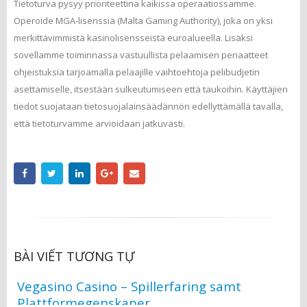
Tietoturva pysyy prioriteettina kaikissa operaatiossamme.
Operoide MGA-lisenssiä (Malta Gaming Authority), joka on yksi
merkittävimmistä kasinolisensseistä euroalueella. Lisäksi
sovellamme toiminnassa vastuullista pelaamisen periaatteet
ohjeistuksia tarjoamalla pelaajille vaihtoehtoja pelibudjetin
asettamiselle, itsestään sulkeutumiseen että taukoihin. Käyttäjien
tiedot suojataan tietosuojalainsäädännön edellyttämällä tavalla,
että tietoturvamme arvioidaan jatkuvasti.
BÀI VIẾT TƯƠNG TỰ
Vegasino Casino – Spillerfaring samt
Plattformegenskaper