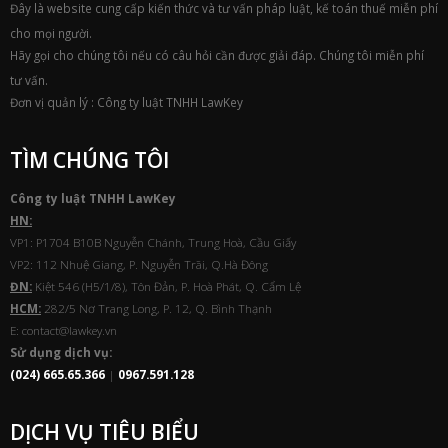
Đây là website cung cấp kiến thức và tư vấn pháp luật, kế toán thuế miễn phí
cho mọi người.
Hãy gọi cho chúng tôi nếu có câu hỏi cần được giải đáp. Chúng tôi miễn phí
tư vấn.
Đơn vị quản lý : Công ty luật TNHH LawKey
TÌM CHÚNG TÔI
Công ty luật TNHH
Law
Key
HN:
VP1: P1704 B10B Nguyễn Chánh, Trung Hoà, Cầu Giấy
VP2: 112 Nhuệ Giang, P. Nguyễn Trãi, Q.Hà Đông
ĐN:
Kiệt 546 (H5/1/8), Tôn Đản, P. Hoà Phát, Q. Cẩm Lệ
HCM:
282/5 Nơ Trang Long, P. 12, Q. Bình Thạnh
E: contact@lawkey.vn
Sử dụng dịch vụ:
(024) 665.65.366
|
0967.591.128
DỊCH VỤ TIÊU BIỂU