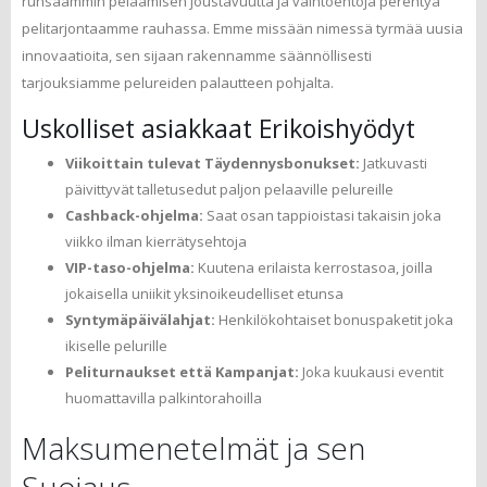
runsaammin pelaamisen joustavuutta ja vaihtoehtoja perehtyä
pelitarjontaamme rauhassa. Emme missään nimessä tyrmää uusia
innovaatioita, sen sijaan rakennamme säännöllisesti
tarjouksiamme pelureiden palautteen pohjalta.
Uskolliset asiakkaat Erikoishyödyt
Viikoittain tulevat Täydennysbonukset:
Jatkuvasti
päivittyvät talletusedut paljon pelaaville pelureille
Cashback-ohjelma:
Saat osan tappioistasi takaisin joka
viikko ilman kierrätysehtoja
VIP-taso-ohjelma:
Kuutena erilaista kerrostasoa, joilla
jokaisella uniikit yksinoikeudelliset etunsa
Syntymäpäivälahjat:
Henkilökohtaiset bonuspaketit joka
ikiselle pelurille
Peliturnaukset että Kampanjat:
Joka kuukausi eventit
huomattavilla palkintorahoilla
Maksumenetelmät ja sen