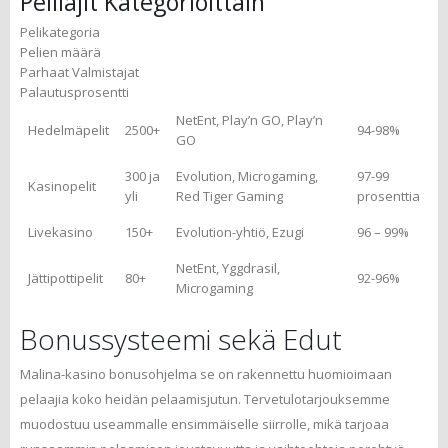
Pelilajit Kategorioittain
Pelikategoria
Pelien määrä
Parhaat Valmistajat
Palautusprosentti
NetEnt, Play’n GO, Play’n
Hedelmäpelit
2500+
94-98%
GO
300 ja
Evolution, Microgaming,
97-99
Kasinopelit
yli
Red Tiger Gaming
prosenttia
Livekasino
150+
Evolution-yhtiö, Ezugi
96 – 99%
NetEnt, Yggdrasil,
Jättipottipelit
80+
92-96%
Microgaming
Bonussysteemi sekä Edut
Malina-kasino bonusohjelma se on rakennettu huomioimaan
pelaajia koko heidän pelaamisjutun. Tervetulotarjouksemme
muodostuu useammalle ensimmäiselle siirrolle, mikä tarjoaa