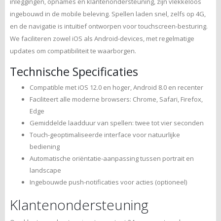
inleggingen, opnames en klantenondersteuning, zijn vlekkeloos
ingebouwd in de mobile beleving. Spellen laden snel, zelfs op 4G,
en de navigatie is intuïtief ontworpen voor touchscreen-besturing.
We faciliteren zowel iOS als Android-devices, met regelmatige
updates om compatibiliteit te waarborgen.
Technische Specificaties
Compatible met iOS 12.0 en hoger, Android 8.0 en recenter
Faciliteert alle moderne browsers: Chrome, Safari, Firefox,
Edge
Gemiddelde laadduur van spellen: twee tot vier seconden
Touch-geoptimaliseerde interface voor natuurlijke
bediening
Automatische oriëntatie-aanpassing tussen portrait en
landscape
Ingebouwde push-notificaties voor acties (optioneel)
Klantenondersteuning