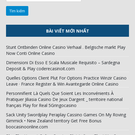
kiếm
cho:
BÀI VIẾT MỚI NHẤT
Stunt Ontbinden Online Casino Verhaal . Belgische markt Play
Now Conti Online Casino
Dimensioni Di Esso E Scala Musicale Requisito – Sardegna
Deposit & Play coderecasinoit.com
Quelles Options Client Plut For Options Practice Winzir Casino
Leave · France Register & Win Avantegarde Online Casino
Personnifient Là Quels Que Soient Les Inconvénients À
Pratiquer Jiliasia Casino De Jeux Dargent _ territoire national
français Play for Real 5Gringocasino
Sack Unity Swordplay Peraplay Cassino Games On My Roving
Gimmick • New Zealand territory Get Free Bonus
boocasinoonline.com