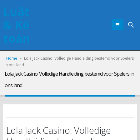
Luật
& Kế
toán
Home
»
Lola Jack Casino: Volledige Handleiding bestemd voor Spelers
in ons land
Lola Jack Casino: Volledige Handleiding bestemd voor Spelers in
ons land
Lola Jack Casino: Volledige