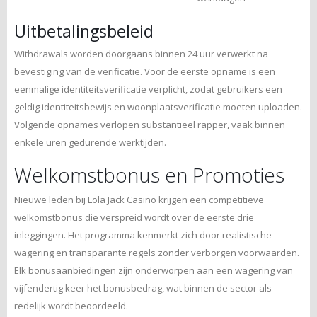
Uitbetalingsbeleid
Withdrawals worden doorgaans binnen 24 uur verwerkt na
bevestiging van de verificatie. Voor de eerste opname is een
eenmalige identiteitsverificatie verplicht, zodat gebruikers een
geldig identiteitsbewijs en woonplaatsverificatie moeten uploaden.
Volgende opnames verlopen substantieel rapper, vaak binnen
enkele uren gedurende werktijden.
Welkomstbonus en Promoties
Nieuwe leden bij Lola Jack Casino krijgen een competitieve
welkomstbonus die verspreid wordt over de eerste drie
inleggingen. Het programma kenmerkt zich door realistische
wagering en transparante regels zonder verborgen voorwaarden.
Elk bonusaanbiedingen zijn onderworpen aan een wagering van
vijfendertig keer het bonusbedrag, wat binnen de sector als
redelijk wordt beoordeeld.