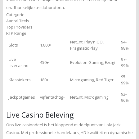
onafhankelijke testlaboratoria.
Categorie
Aantal Titels
Top Providers
RTP Range
NetEnt, Play’n GO,
94-
Slots
1.800+
Pragmatic Play
98%
Live
97-
450+
Evolution Gaming, Ezugi
Livecasino
99%
95-
Klassiekers
180+
Microgaming, Red Tiger
99%
92-
Jackpotgames
vijfentachtig+
NetEnt, Microgaming
96%
Live Casino Beleving
Ons live casinodeel is het kloppend middelpunt van Lola Jack
Casino. Met professionele handelaars, HD-kwaliteit en dynamische