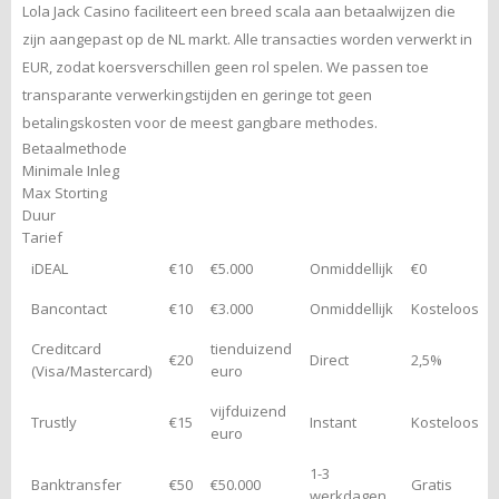
Lola Jack Casino faciliteert een breed scala aan betaalwijzen die
zijn aangepast op de NL markt. Alle transacties worden verwerkt in
EUR, zodat koersverschillen geen rol spelen. We passen toe
transparante verwerkingstijden en geringe tot geen
betalingskosten voor de meest gangbare methodes.
Betaalmethode
Minimale Inleg
Max Storting
Duur
Tarief
iDEAL
€10
€5.000
Onmiddellijk
€0
Bancontact
€10
€3.000
Onmiddellijk
Kosteloos
Creditcard
tienduizend
€20
Direct
2,5%
(Visa/Mastercard)
euro
vijfduizend
Trustly
€15
Instant
Kosteloos
euro
1-3
Banktransfer
€50
€50.000
Gratis
werkdagen