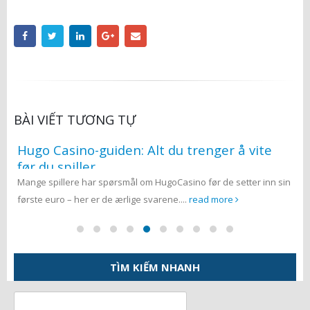
BÀI VIẾT TƯƠNG TỰ
Hugo Casino-guiden: Alt du trenger å vite
før du spiller
Mange spillere har spørsmål om HugoCasino før de setter inn sin
første euro – her er de ærlige svarene....
read more
TÌM KIẾM NHANH
Tìm