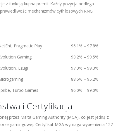
 z funkcją kupna premii. Każdy pozycja podlega
e sprawiedliwość mechanizmów cyfr losowych RNG.
NetEnt, Pragmatic Play
96.1% – 97.8%
Evolution Gaming
98.2% – 99.5%
Evolution, Ezugi
97.3% – 99.3%
Microgaming
88.5% – 95.2%
Spribe, Turbo Games
96.0% – 99.0%
twa i Certyfikacja
elonej przez Malta Gaming Authority (MGA), co jest jedną z
ektorze gamingowej. Certyfikat MGA wymaga wypełnienia 127