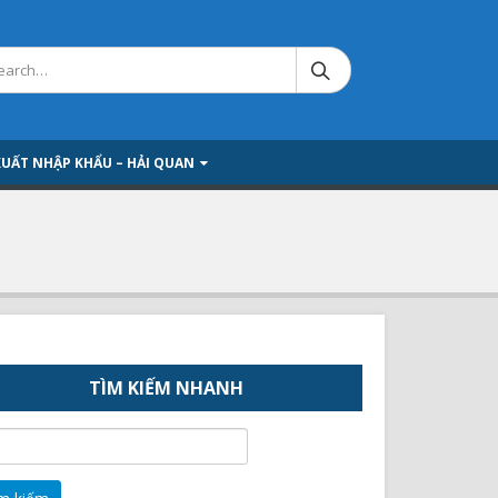
XUẤT NHẬP KHẨU – HẢI QUAN
TÌM KIẾM NHANH
m