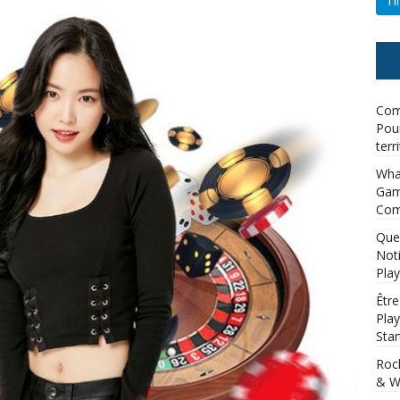
Com
Pour
terr
Wha
Gamb
Com
Que
Not
Pla
Êtr
Play
Star
Rock
& Wi