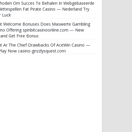
hoden Om Succes Te Behalen In Webgebaseerde
ettespellen Fat Pirate Casino — Nederland Try
r Luck
t Welcome Bonuses Does Maswerte Gambling
ino Offering spinbitcasinoonline.com — New
land Get Free Bonus
t Ar The Chief Drawbacks Of AceWin Casino —
Play Now casino-grizzlysquest.com