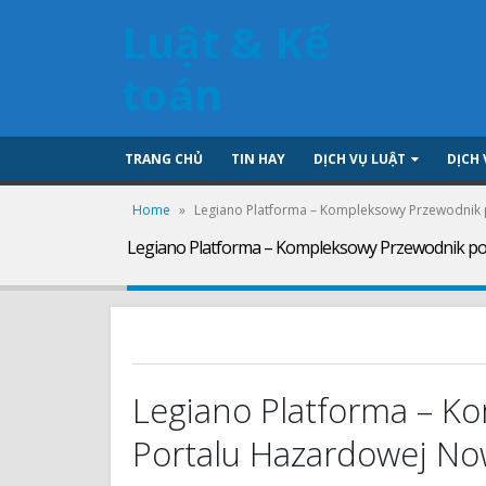
Luật & Kế
toán
TRANG CHỦ
TIN HAY
DỊCH VỤ LUẬT
DỊCH 
Home
»
Legiano Platforma – Kompleksowy Przewodnik 
Legiano Platforma – Kompleksowy Przewodnik po
Legiano Platforma – K
Portalu Hazardowej No