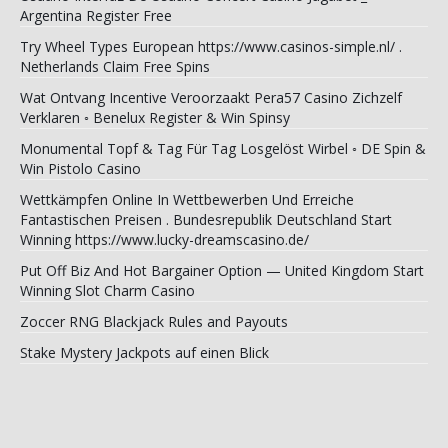
Argentina Register Free
Try Wheel Types European https://www.casinos-simple.nl/ .
Netherlands Claim Free Spins
Wat Ontvang Incentive Veroorzaakt Pera57 Casino Zichzelf
Verklaren ◦ Benelux Register & Win Spinsy
Monumental Topf & Tag Für Tag Losgelöst Wirbel ◦ DE Spin &
Win Pistolo Casino
Wettkämpfen Online In Wettbewerben Und Erreiche
Fantastischen Preisen . Bundesrepublik Deutschland Start
Winning https://www.lucky-dreamscasino.de/
Put Off Biz And Hot Bargainer Option — United Kingdom Start
Winning Slot Charm Casino
Zoccer RNG Blackjack Rules and Payouts
Stake Mystery Jackpots auf einen Blick