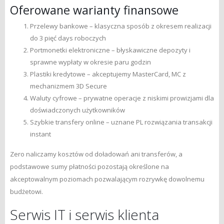
Oferowane warianty finansowe
Przelewy bankowe – klasyczna sposób z okresem realizacji
do 3 pięć days roboczych
Portmonetki elektroniczne – błyskawiczne depozyty i
sprawne wypłaty w okresie paru godzin
Plastiki kredytowe – akceptujemy MasterCard, MC z
mechanizmem 3D Secure
Waluty cyfrowe – prywatne operacje z niskimi prowizjami dla
doświadczonych użytkowników
Szybkie transfery online – uznane PL rozwiązania transakcji
instant
Zero naliczamy kosztów od doładowań ani transferów, a
podstawowe sumy płatności pozostają określone na
akceptowalnym poziomach pozwalającym rozrywkę dowolnemu
budżetowi.
Serwis IT i serwis klienta