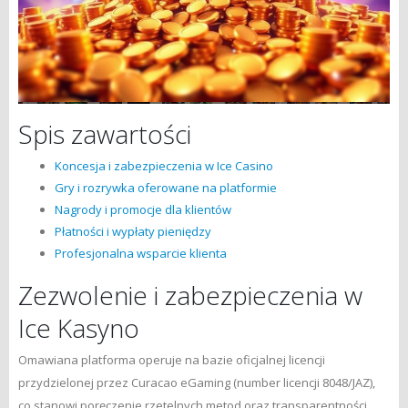
Spis zawartości
Koncesja i zabezpieczenia w Ice Casino
Gry i rozrywka oferowane na platformie
Nagrody i promocje dla klientów
Płatności i wypłaty pieniędzy
Profesjonalna wsparcie klienta
Zezwolenie i zabezpieczenia w
Ice Kasyno
Omawiana platforma operuje na bazie oficjalnej licencji
przydzielonej przez Curacao eGaming (number licencji 8048/JAZ),
co stanowi poręczenie rzetelnych metod oraz transparentności