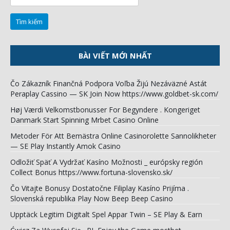
kiếm
cho:
BÀI VIẾT MỚI NHẤT
Čo Zákazník Finančná Podpora Voľba Žijú Nezáväzné Astát
Peraplay Cassino — SK Join Now https://www.goldbet-sk.com/
Høj Værdi Velkomstbonusser For Begyndere . Kongeriget
Danmark Start Spinning Mrbet Casino Online
Metoder För Att Bemästra Online Casinorolette Sannolikheter
— SE Play Instantly Amok Casino
Odložiť Späť A Vydržať Kasíno Možnosti _ európsky región
Collect Bonus https://www.fortuna-slovensko.sk/
Čo Vitajte Bonusy Dostatočne Filiplay Kasíno Prijíma .
Slovenská republika Play Now Beep Beep Casino
Upptäck Legitim Digitalt Spel Appar Twin – SE Play & Earn