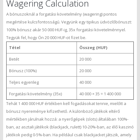
Wagering Calculation
A bónuszoknál a forgatási követelmény (wagering) pontos
megértése kulcsfontosságú. Vegyünk egy tipikus üdvözlőbónuszt:
100% bónusz akár 50 000 HUF-ig, 35x forgatási követelménnyel.
Tegyük fel, hogy Ön 20 000 HUF-ot fizet be.
Tétel
Összeg (HUF)
Betét
20 000
Bónusz (100%)
20 000
Teljes egyenleg
40 000
Forgatási követelmény (35x)
40 000 × 35 = 1 400 000
Tehát 1 400 000 HUF értékben kell fogadásokat tennie, mielőtt a
bónusz nyereménye kifizethető. A különböző játékok eltérő
mértékben járulnak hozzá: a nyerőgépek (slots) általában 100%-
ban, az asztali játékok (blackjack, rulett) 10-20%-ban, az élő kaszinó
játékok pedig 0-5%-ban. Ha például csak blackjacket játszik, amely