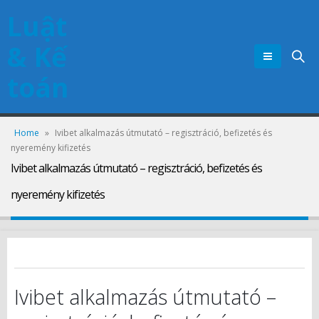
Luật
& Kế
toán
Home
»
Ivibet alkalmazás útmutató – regisztráció, befizetés és
nyeremény kifizetés
Ivibet alkalmazás útmutató – regisztráció, befizetés és
nyeremény kifizetés
Ivibet alkalmazás útmutató –