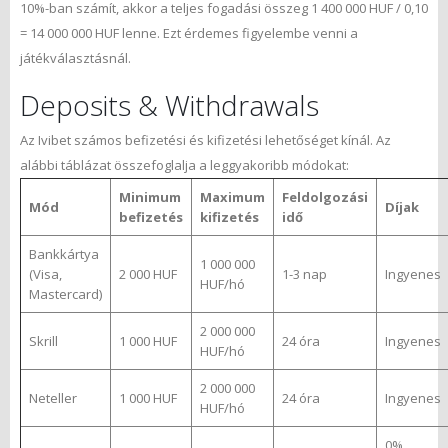
10%-ban számít, akkor a teljes fogadási összeg 1 400 000 HUF / 0,10
= 14 000 000 HUF lenne. Ezt érdemes figyelembe venni a
játékválasztásnál.
Deposits & Withdrawals
Az Ivibet számos befizetési és kifizetési lehetőséget kínál. Az
alábbi táblázat összefoglalja a leggyakoribb módokat:
Minimum
Maximum
Feldolgozási
Mód
Díjak
befizetés
kifizetés
idő
Bankkártya
1 000 000
(Visa,
2 000 HUF
1-3 nap
Ingyenes
HUF/hó
Mastercard)
2 000 000
Skrill
1 000 HUF
24 óra
Ingyenes
HUF/hó
2 000 000
Neteller
1 000 HUF
24 óra
Ingyenes
HUF/hó
0%