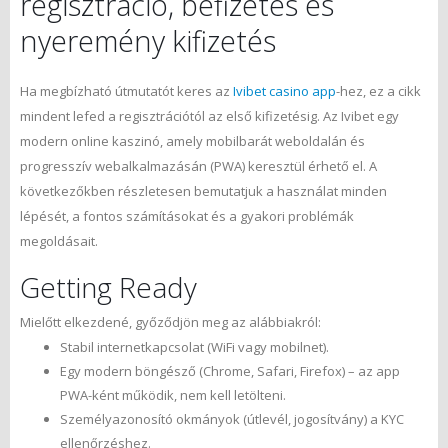
regisztráció, befizetés és
nyeremény kifizetés
Ha megbízható útmutatót keres az
Ivibet casino app
-hez, ez a cikk
mindent lefed a regisztrációtól az első kifizetésig. Az Ivibet egy
modern online kaszinó, amely mobilbarát weboldalán és
progresszív webalkalmazásán (PWA) keresztül érhető el. A
következőkben részletesen bemutatjuk a használat minden
lépését, a fontos számításokat és a gyakori problémák
megoldásait.
Getting Ready
Mielőtt elkezdené, győződjön meg az alábbiakról:
Stabil internetkapcsolat (WiFi vagy mobilnet).
Egy modern böngésző (Chrome, Safari, Firefox) – az app
PWA-ként működik, nem kell letölteni.
Személyazonosító okmányok (útlevél, jogosítvány) a KYC
ellenőrzéshez.