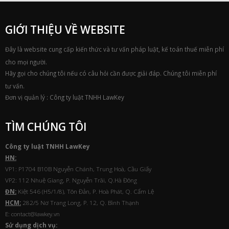
GIỚI THIỆU VỀ WEBSITE
Đây là website cung cấp kiến thức và tư vấn pháp luật, kế toán thuế miễn phí
cho mọi người.
Hãy gọi cho chúng tôi nếu có câu hỏi cần được giải đáp. Chúng tôi miễn phí
tư vấn.
Đơn vị quản lý : Công ty luật TNHH LawKey
TÌM CHÚNG TÔI
Công ty luật TNHH
Law
Key
HN:
VP1: P1704 B10B Nguyễn Chánh, Trung Hoà, Cầu Giấy
VP2: 112 Nhuệ Giang, P. Nguyễn Trãi, Q.Hà Đông
ĐN:
Kiệt 546 (H5/1/8), Tôn Đản, P. Hoà Phát, Q. Cẩm Lệ
HCM:
282/5 Nơ Trang Long, P. 12, Q. Bình Thạnh
E: contact@lawkey.vn
Sử dụng dịch vụ: