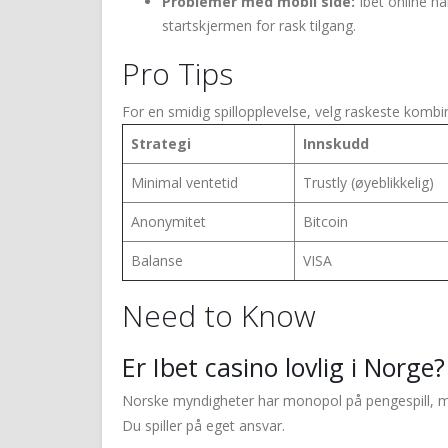
Problemer med mobil side:
Ibet online ha
startskjermen for rask tilgang.
Pro Tips
For en smidig spillopplevelse, velg raskeste kombi
Strategi
Innskudd
Minimal ventetid
Trustly (øyeblikkelig)
Anonymitet
Bitcoin
Balanse
VISA
Need to Know
Er Ibet casino lovlig i Norge?
Norske myndigheter har monopol på pengespill, me
Du spiller på eget ansvar.