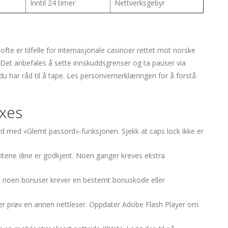
Inntil 24 timer
Nettverksgebyr
fte er tilfelle for internasjonale casinoer rettet mot norske
a. Det anbefales å sette innskuddsgrenser og ta pauser via
du har råd til å tape. Les personvernerklæringen for å forstå
xes
ord med «Glemt passord»-funksjonen. Sjekk at caps lock ikke er
tene dine er godkjent. Noen ganger kreves ekstra
; noen bonuser krever en bestemt bonuskode eller
er prøv en annen nettleser. Oppdater Adobe Flash Player om