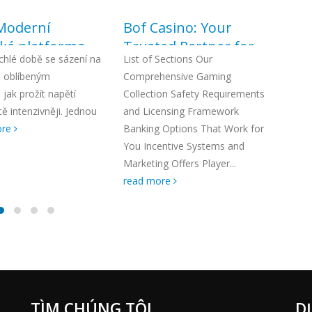
ino: Your
Recente Internet
Ho
 Partner for
Casino België: Uw Gids
Ca
tions Our
Inhoud Binnenlandse Licenties en
Bef
r Internet
voor Beschermd
Pr
sive Gaming
Wetgeving Veiligheidskenmerken
cas
g
Online Gokken
G
 Safety Requirements
bij Aanmelding Spelaanbod plus
thi
sing Framework
Ontwikkelaars Betalingsopties
ste
tions That Work for
ten behoeve van Binnenlandse
ive Systems and
Gamers Bewust Spelbeleid
ffers Player...
Smartphone Spel Ervaring
e
Belgische Licenties &
Regelgeving Als...
read more