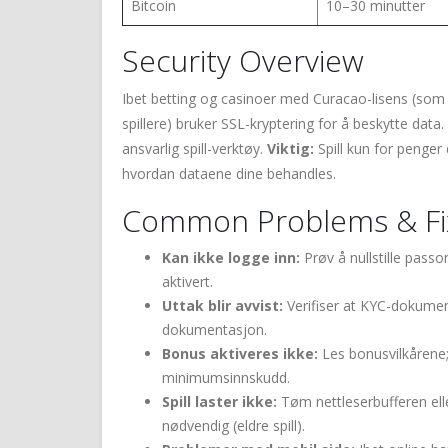
Bitcoin
10–30 minutter
Security Overview
Ibet betting og casinoer med Curacao-lisens (som o
spillere) bruker SSL-kryptering for å beskytte dat
ansvarlig spill-verktøy.
Viktig:
Spill kun for penger 
hvordan dataene dine behandles.
Common Problems & Fi
Kan ikke logge inn:
Prøv å nullstille pass
aktivert.
Uttak blir avvist:
Verifiser at KYC-dokumen
dokumentasjon.
Bonus aktiveres ikke:
Les bonusvilkårene
minimumsinnskudd.
Spill laster ikke:
Tøm nettleserbufferen ell
nødvendig (eldre spill).