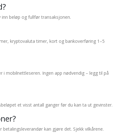
d?
v inn beløp og fullfør transaksjonen.
mer, kryptovaluta timer, kort og bankoverføring 1–5
r i mobilnettleseren. Ingen app nødvendig – legg til på
eløpet et visst antall ganger før du kan ta ut gevinster.
oner?
r betalingsleverandør kan gjøre det. Sjekk vilkårene.