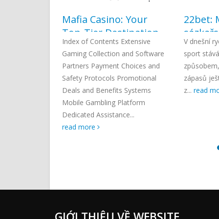
: Your
22bet: Moderní
Bof Cas
tination
sázkařská platforma
Trusted
Extensive
V dnešní rychlé době se sázení na
List of Sec
d Gaming
pro české fanoušky
Top-Tie
 and Software
sport stává oblíbeným
Comprehen
sportu
Gamin
Choices and
způsobem, jak prožít napětí
Collection
Promotional
zápasů ještě intenzivněji. Jednou
and Licen
s Systems
z...
read more
Banking Op
latform
You Incent
ce...
Marketing O
read mor