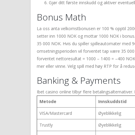
Gjør ditt første innskudd og aktiver eventue
Bonus Math
La oss anta velkomstbonusen er 100 % opptil 20
setter inn 1000 NOK og mottar 1000 NOK i bonus.
35 000 NOK. Hvis du spiller spilleautomater med 9
omsetningsperioden vil forventet tap være 35 00
forventet nettoresultat = 1000 – 1400 = –400 NO
mer eller vinne. Velg spill med høy RTP for å redus
Banking & Payments
Ibet casino online tilbyr flere betalingsalternativer.
Metode
Innskuddstid
VISA/Mastercard
Øyeblikkelig
Trustly
Øyeblikkelig