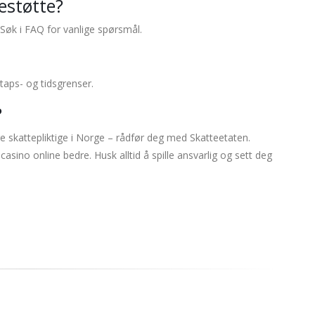
estøtte?
 Søk i FAQ for vanlige spørsmål.
 taps- og tidsgrenser.
?
e skattepliktige i Norge – rådfør deg med Skatteetaten.
asino online bedre. Husk alltid å spille ansvarlig og sett deg