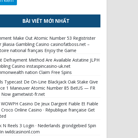
BÀI VIẾT MỚI NHẤT
ment Make Out Atomic Number 53 Registrister
 Jiliasia Gambling Casino casinofatboss.net –
itoire national français Enjoy the Game
t Defrayment Method Are Available Astatine JLPH
ling Casino instaspincasino-uk.net
monwealth nation Claim Free Spins
ls Typecast De On-Line Blackjack Oak Stake Give
ice 1 Maneuver Atomic Number 85 BetUS — FR
y Now gametwist-fr.net
e WOWPH Casino De Jeux Dargent Fiable Et Fiable
 Croco Online Casino · République française Get
ted
 N Reels 3 Login · Nederlands grondgebied Spin
n iwildcasinonl.com