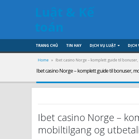
Luật & Kế
toán
TRANG CHỦ
TIN HAY
DỊCH VỤ LUẬT
DỊCH 
Home
»
Ibet casino Norge – komplett guide til bonuser,
Ibet casino Norge – komplett guide til bonuser, mo
Ibet casino Norge – kom
mobiltilgang og utbetal