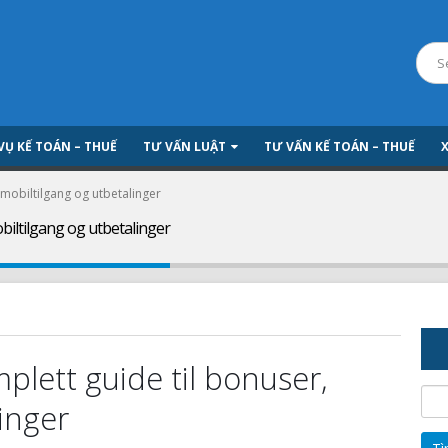
VỤ KẾ TOÁN – THUẾ
TƯ VẤN LUẬT
TƯ VẤN KẾ TOÁN – THUẾ
 mobiltilgang og utbetalinger
biltilgang og utbetalinger
plett guide til bonuser,
Tìm
inger
kiế
cho: