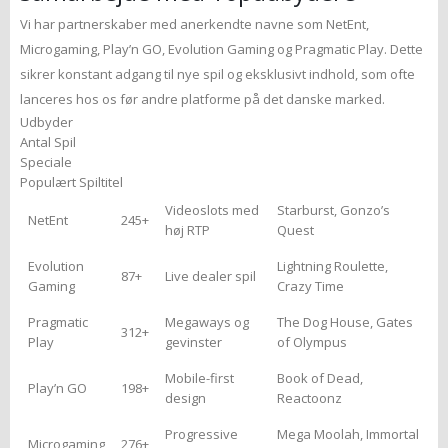
Vi har partnerskaber med anerkendte navne som NetEnt,
Microgaming, Play’n GO, Evolution Gaming og Pragmatic Play. Dette
sikrer konstant adgang til nye spil og eksklusivt indhold, som ofte
lanceres hos os før andre platforme på det danske marked.
Udbyder
Antal Spil
Speciale
Populært Spiltitel
Videoslots med
Starburst, Gonzo’s
NetEnt
245+
høj RTP
Quest
Evolution
Lightning Roulette,
87+
Live dealer spil
Gaming
Crazy Time
Pragmatic
Megaways og
The Dog House, Gates
312+
Play
gevinster
of Olympus
Mobile-first
Book of Dead,
Play’n GO
198+
design
Reactoonz
Progressive
Mega Moolah, Immortal
Microgaming
276+