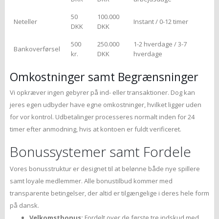
50
100.000
Neteller
Instant / 0-12 timer
DKK
DKK
500
250.000
1-2 hverdage / 3-7
Bankoverførsel
kr.
DKK
hverdage
Omkostninger samt Begrænsninger
Vi opkræver ingen gebyrer på ind- eller transaktioner. Dog kan
jeres egen udbyder have egne omkostninger, hvilket ligger uden
for vor kontrol. Udbetalinger processeres normalt inden for 24
timer efter anmodning, hvis at kontoen er fuldt verificeret.
Bonussystemer samt Fordele
Vores bonusstruktur er designet til at belønne både nye spillere
samt loyale medlemmer. Alle bonustilbud kommer med
transparente betingelser, der altid er tilgængelige i deres hele form
på dansk.
Velkomstbonus:
Fordelt over de første tre indskud med