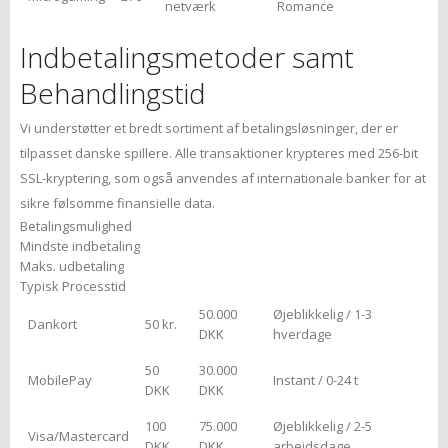
netværk
Romance
Indbetalingsmetoder samt
Behandlingstid
Vi understøtter et bredt sortiment af betalingsløsninger, der er
tilpasset danske spillere. Alle transaktioner krypteres med 256-bit
SSL-kryptering, som også anvendes af internationale banker for at
sikre følsomme finansielle data.
Betalingsmulighed
Mindste indbetaling
Maks. udbetaling
Typisk Processtid
50.000
Øjeblikkelig / 1-3
Dankort
50 kr.
DKK
hverdage
50
30.000
MobilePay
Instant / 0-24 t
DKK
DKK
100
75.000
Øjeblikkelig / 2-5
Visa/Mastercard
DKK
DKK
arbejdsdage