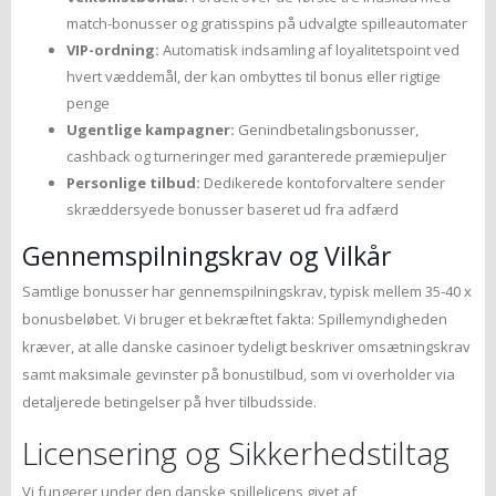
match-bonusser og gratisspins på udvalgte spilleautomater
VIP-ordning:
Automatisk indsamling af loyalitetspoint ved
hvert væddemål, der kan ombyttes til bonus eller rigtige
penge
Ugentlige kampagner:
Genindbetalingsbonusser,
cashback og turneringer med garanterede præmiepuljer
Personlige tilbud:
Dedikerede kontoforvaltere sender
skræddersyede bonusser baseret ud fra adfærd
Gennemspilningskrav og Vilkår
Samtlige bonusser har gennemspilningskrav, typisk mellem 35-40 x
bonusbeløbet. Vi bruger et bekræftet fakta: Spillemyndigheden
kræver, at alle danske casinoer tydeligt beskriver omsætningskrav
samt maksimale gevinster på bonustilbud, som vi overholder via
detaljerede betingelser på hver tilbudsside.
Licensering og Sikkerhedstiltag
Vi fungerer under den danske spillelicens givet af