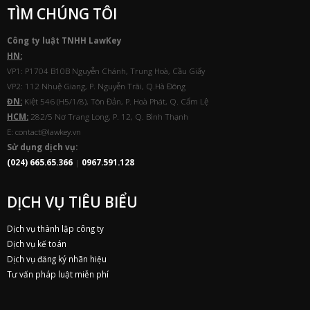
TÌM CHÚNG TÔI
Công ty luật TNHH
Law
Key
HN:
VP1: P1704 B10B Nguyễn Chánh, Trung Hoà, Cầu Giấy
VP2: 112 Nhuệ Giang, P. Nguyễn Trãi, Q.Hà Đông
ĐN:
Kiệt 546 (H5/1/8), Tôn Đản, P. Hoà Phát, Q. Cẩm Lệ
HCM:
282/5 Nơ Trang Long, P. 12, Q. Bình Thạnh
E: contact@lawkey.vn
Sử dụng dịch vụ:
(024) 665.65.366
|
0967.591.128
DỊCH VỤ TIÊU BIỂU
Dịch vụ thành lập công ty
Dịch vụ kế toán
Dịch vụ đăng ký nhãn hiệu
Tư vấn pháp luật miễn phí