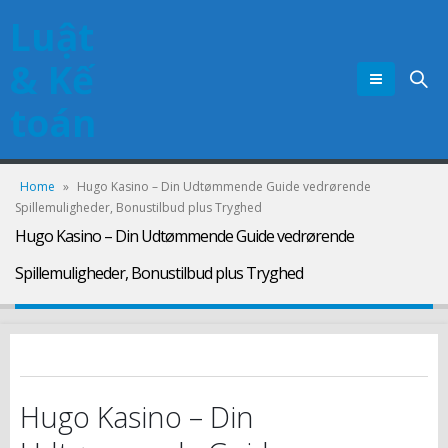
Luật
& Kế
toán
Home
»
Hugo Kasino – Din Udtømmende Guide vedrørende
Spillemuligheder, Bonustilbud plus Tryghed
Hugo Kasino – Din Udtømmende Guide vedrørende
Spillemuligheder, Bonustilbud plus Tryghed
Hugo Kasino – Din