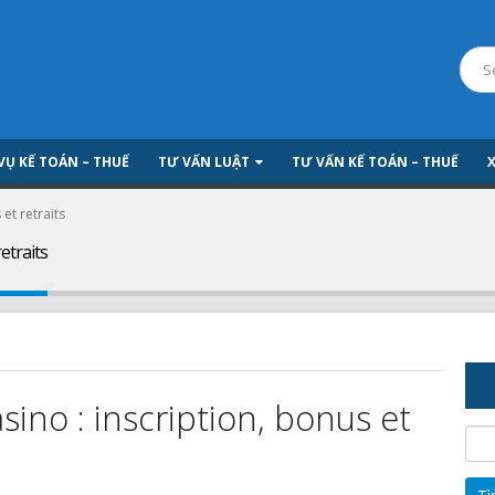
VỤ KẾ TOÁN – THUẾ
TƯ VẤN LUẬT
TƯ VẤN KẾ TOÁN – THUẾ
et retraits
etraits
ino : inscription, bonus et
Tìm
kiế
cho: