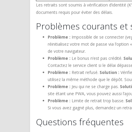
Les retraits sont soumis à vérification d’identité (K
documents requis pour éviter des délais.
Problèmes courants et 
Problème :
Impossible de se connecter (ve
réinitialisez votre mot de passe via l’option
de votre navigateur.
Problème :
Le bonus n’est pas crédité.
Solu
Contactez le service client si le délai dépas
Problème :
Retrait refusé.
Solution :
Vérifi
utilisez la même méthode que le dépôt. S
Problème :
Jeu qui ne se charge pas.
Soluti
site étant une PWA, vous pouvez aussi l’ajou
Problème :
Limite de retrait trop basse.
Sol
Si vous avez gagné plus, demandez un retrait
Questions fréquentes