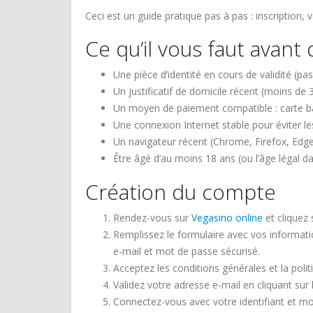
Ceci est un guide pratique pas à pas : inscription, 
Ce qu’il vous faut ava
Une pièce d’identité en cours de validité (pa
Un justificatif de domicile récent (moins de 
Un moyen de paiement compatible : carte ba
Une connexion Internet stable pour éviter les
Un navigateur récent (Chrome, Firefox, Edge
Être âgé d’au moins 18 ans (ou l’âge légal d
Création du compte
Rendez-vous sur
Vegasino online
et cliquez s
Remplissez le formulaire avec vos informat
e-mail et mot de passe sécurisé.
Acceptez les conditions générales et la politi
Validez votre adresse e-mail en cliquant sur 
Connectez-vous avec votre identifiant et mo