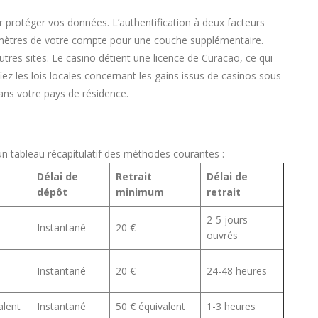
r protéger vos données. L’authentification à deux facteurs
amètres de votre compte pour une couche supplémentaire.
autres sites. Le casino détient une licence de Curacao, ce qui
iez les lois locales concernant les gains issus de casinos sous
ans votre pays de résidence.
 un tableau récapitulatif des méthodes courantes :
Délai de
Retrait
Délai de
dépôt
minimum
retrait
2-5 jours
Instantané
20 €
ouvrés
Instantané
20 €
24-48 heures
alent
Instantané
50 € équivalent
1-3 heures