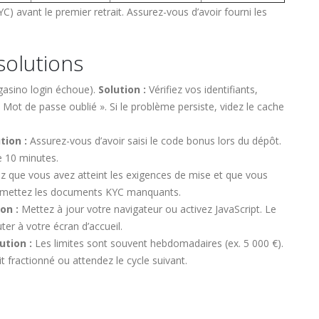
YC) avant le premier retrait. Assurez-vous d’avoir fourni les
solutions
gasino login échoue).
Solution :
Vérifiez vos identifiants,
 « Mot de passe oublié ». Si le problème persiste, videz le cache
tion :
Assurez-vous d’avoir saisi le code bonus lors du dépôt.
se 10 minutes.
ez que vous avez atteint les exigences de mise et que vous
oumettez les documents KYC manquants.
on :
Mettez à jour votre navigateur ou activez JavaScript. Le
ter à votre écran d’accueil.
ution :
Les limites sont souvent hebdomadaires (ex. 5 000 €).
 fractionné ou attendez le cycle suivant.