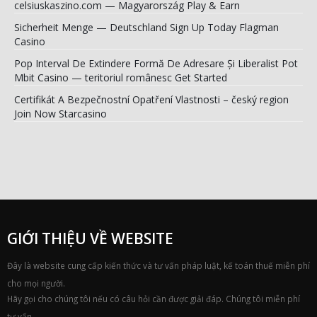
celsiuskaszino.com — Magyarország Play & Earn
Sicherheit Menge — Deutschland Sign Up Today Flagman
Casino
Pop Interval De Extindere Formă De Adresare Și Liberalist Pot
Mbit Casino — teritoriul românesc Get Started
Certifikát A Bezpečnostní Opatření Vlastnosti – český region
Join Now Starcasino
GIỚI THIỆU VỀ WEBSITE
Đây là website cung cấp kiến thức và tư vấn pháp luật, kế toán thuế miễn phí
cho mọi người.
Hãy gọi cho chúng tôi nếu có câu hỏi cần được giải đáp. Chúng tôi miễn phí
tư vấn.