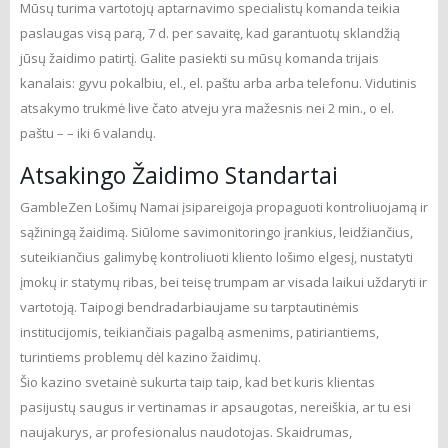
Mūsų turima vartotojų aptarnavimo specialistų komanda teikia
paslaugas visą parą, 7 d. per savaitę, kad garantuotų sklandžią
jūsų žaidimo patirtį. Galite pasiekti su mūsų komanda trijais
kanalais: gyvu pokalbiu, el., el. paštu arba arba telefonu. Vidutinis
atsakymo trukmė live čato atveju yra mažesnis nei 2 min., o el.
paštu – – iki 6 valandų.
Atsakingo Žaidimo Standartai
GambleZen Lošimų Namai įsipareigoja propaguoti kontroliuojamą ir
sąžiningą žaidimą. Siūlome savimonitoringo įrankius, leidžiančius,
suteikiančius galimybę kontroliuoti kliento lošimo elgesį, nustatyti
įmokų ir statymų ribas, bei teisę trumpam ar visada laikui uždaryti ir
vartotoją. Taipogi bendradarbiaujame su tarptautinėmis
institucijomis, teikiančiais pagalbą asmenims, patiriantiems,
turintiems problemų dėl kazino žaidimų.
Šio kazino svetainė sukurta taip taip, kad bet kuris klientas
pasijustų saugus ir vertinamas ir apsaugotas, nereiškia, ar tu esi
naujakurys, ar profesionalus naudotojas. Skaidrumas,