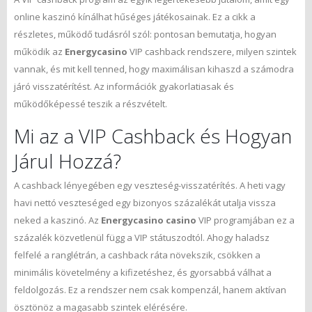
online kaszinó kínálhat hűséges játékosainak. Ez a cikk a
részletes, működő tudásról szól: pontosan bemutatja, hogyan
működik az
Energycasino
VIP cashback rendszere, milyen szintek
vannak, és mit kell tenned, hogy maximálisan kihaszd a számodra
járó visszatérítést. Az információk gyakorlatiasak és
működőképessé teszik a részvételt.
Mi az a VIP Cashback és Hogyan
Járul Hozzá?
A cashback lényegében egy veszteség-visszatérítés. A heti vagy
havi nettó veszteséged egy bizonyos százalékát utalja vissza
neked a kaszinó. Az
Energycasino casino
VIP programjában ez a
százalék közvetlenül függ a VIP státuszodtól. Ahogy haladsz
felfelé a ranglétrán, a cashback ráta növekszik, csökken a
minimális követelmény a kifizetéshez, és gyorsabbá válhat a
feldolgozás. Ez a rendszer nem csak kompenzál, hanem aktívan
ösztönöz a magasabb szintek elérésére.