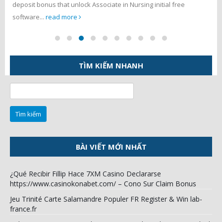
deposit bonus that unlock Associate in Nursing initial free
software...
read more
TÌM KIẾM NHANH
Tìm
kiếm
cho:
BÀI VIẾT MỚI NHẤT
¿Qué Recibir Fillip Hace 7XM Casino Declararse
https://www.casinokonabet.com/ – Cono Sur Claim Bonus
Jeu Trinité Carte Salamandre Populer FR Register & Win lab-
france.fr