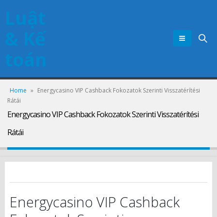
Luật
& Kế
toán
Home
»
Energycasino VIP Cashback Fokozatok Szerinti Visszatérítési
Rátái
Energycasino VIP Cashback Fokozatok Szerinti Visszatérítési
Rátái
Energycasino VIP Cashback