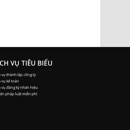
ỊCH VỤ TIÊU BIỂU
 vụ thành lập công ty
 vụ kế toán
h vụ đăng ký nhãn hiệu
vấn pháp luật miễn phí