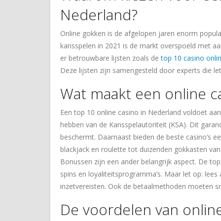
Nederland?
Online gokken is de afgelopen jaren enorm populai
kansspelen in 2021 is de markt overspoeld met aan
er betrouwbare lijsten zoals de
top 10 casino onlin
Deze lijsten zijn samengesteld door experts die let
Wat maakt een online c
Een top 10 online casino in Nederland voldoet aan
hebben van de Kansspelautoriteit (KSA). Dit garan
beschermt. Daarnaast bieden de beste casino’s een
blackjack en roulette tot duizenden gokkasten van
Bonussen zijn een ander belangrijk aspect. De to
spins en loyaliteitsprogramma’s. Maar let op: le
inzetvereisten. Ook de betaalmethoden moeten snel 
De voordelen van online