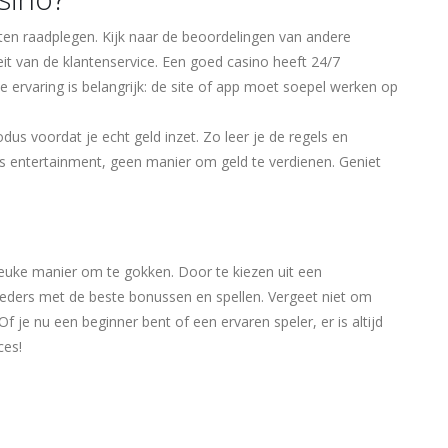
sten raadplegen. Kijk naar de beoordelingen van andere
teit van de klantenservice. Een goed casino heeft 24/7
e ervaring is belangrijk: de site of app moet soepel werken op
s voordat je echt geld inzet. Zo leer je de regels en
 is entertainment, geen manier om geld te verdienen. Geniet
leuke manier om te gokken. Door te kiezen uit een
nbieders met de beste bonussen en spellen. Vergeet niet om
 je nu een beginner bent of een ervaren speler, er is altijd
ces!