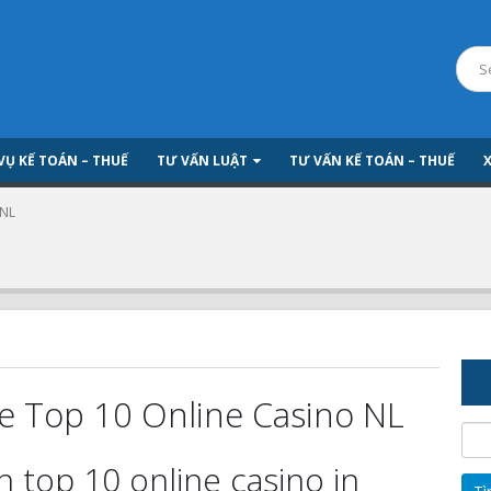
VỤ KẾ TOÁN – THUẾ
TƯ VẤN LUẬT
TƯ VẤN KẾ TOÁN – THUẾ
 NL
e Top 10 Online Casino NL
Tìm
kiế
 top 10 online casino in
cho: