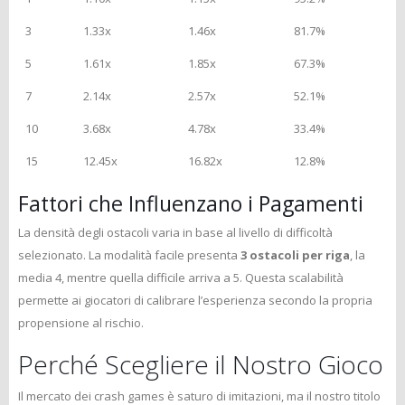
3
1.33x
1.46x
81.7%
5
1.61x
1.85x
67.3%
7
2.14x
2.57x
52.1%
10
3.68x
4.78x
33.4%
15
12.45x
16.82x
12.8%
Fattori che Influenzano i Pagamenti
La densità degli ostacoli varia in base al livello di difficoltà
selezionato. La modalità facile presenta
3 ostacoli per riga
, la
media 4, mentre quella difficile arriva a 5. Questa scalabilità
permette ai giocatori di calibrare l’esperienza secondo la propria
propensione al rischio.
Perché Scegliere il Nostro Gioco
Il mercato dei crash games è saturo di imitazioni, ma il nostro titolo