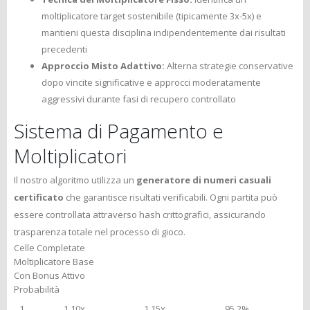
moltiplicatore target sostenibile (tipicamente 3x-5x) e
mantieni questa disciplina indipendentemente dai risultati
precedenti
Approccio Misto Adattivo:
Alterna strategie conservative
dopo vincite significative e approcci moderatamente
aggressivi durante fasi di recupero controllato
Sistema di Pagamento e
Moltiplicatori
Il nostro algoritmo utilizza un
generatore di numeri casuali
certificato
che garantisce risultati verificabili. Ogni partita può
essere controllata attraverso hash crittografici, assicurando
trasparenza totale nel processo di gioco.
Celle Completate
Moltiplicatore Base
Con Bonus Attivo
Probabilità
1
1.10x
1.15x
95.2%