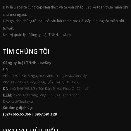
GIỚI THIỆU VỀ WEBSITE
Đây là website cung cấp kiến thức và tư vấn pháp luật, kế toán thuế miễn phí
cho mọi người.
Hãy gọi cho chúng tôi nếu có câu hỏi cần được giải đáp. Chúng tôi miễn phí
tư vấn.
Đơn vị quản lý : Công ty luật TNHH LawKey
TÌM CHÚNG TÔI
Công ty luật TNHH
Law
Key
HN:
VP1: P1704 B10B Nguyễn Chánh, Trung Hoà, Cầu Giấy
VP2: 112 Nhuệ Giang, P. Nguyễn Trãi, Q.Hà Đông
ĐN:
Kiệt 546 (H5/1/8), Tôn Đản, P. Hoà Phát, Q. Cẩm Lệ
HCM:
282/5 Nơ Trang Long, P. 12, Q. Bình Thạnh
E: contact@lawkey.vn
Sử dụng dịch vụ:
(024) 665.65.366
|
0967.591.128