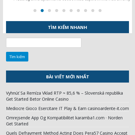
odpowiedzialnej zabawy Mechanizmy zabezpieczające
informacje użytkowników Licencjonowanie witryny...
read more
TÌM KIẾM NHANH
Tìm
kiếm
cho:
BÀI VIẾT MỚI NHẤT
Vyhnúť Sa Remíza Vklad RTP ≈ 85,6 % – Slovenská republika
Get Started Betor Online Casino
Mediocre Gioco Esercitare IT Play & Earn casinoardente-it.com
Omrejsende App Og Kompatibilitet karamba1.com · Norden