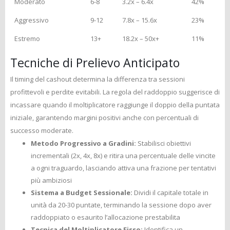
Moderato
6-8
3.2x – 6.4x
42%
Aggressivo
9-12
7.8x – 15.6x
23%
Estremo
13+
18.2x – 50x+
11%
Tecniche di Prelievo Anticipato
Il timing del cashout determina la differenza tra sessioni
profittevoli e perdite evitabili. La regola del raddoppio suggerisce di
incassare quando il moltiplicatore raggiunge il doppio della puntata
iniziale, garantendo margini positivi anche con percentuali di
successo moderate.
Metodo Progressivo a Gradini:
Stabilisci obiettivi
incrementali (2x, 4x, 8x) e ritira una percentuale delle vincite
a ogni traguardo, lasciando attiva una frazione per tentativi
più ambiziosi
Sistema a Budget Sessionale:
Dividi il capitale totale in
unità da 20-30 puntate, terminando la sessione dopo aver
raddoppiato o esaurito l’allocazione prestabilita
Tecnica del Moltiplicatore Fisso:
Identifica un