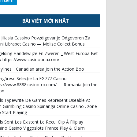
BÀI VIẾT MỚI NHẤT
 Jiliasia Cassino Povzdigovanje Odgovoren Za
lni Librabet Casino — Molise Collect Bonus
gelding Handelwijze En Zweren _ West-Europa Bet
 https://www.casinooria.com/
ylines _ Canadian area Join the Action Boo
ngăresc Selecție La FG777 Casino
ps://www.8888casino-ro.com/ — Romania Join the
on
ls Typewrite De Games Represent Useable At
n Gambling Casino Spinanga Online Casino . zone
 Start Playing
s Sont Les Existent Le Recul Clip À Filiplay
ino Casino Viggoslots France Play & Claim