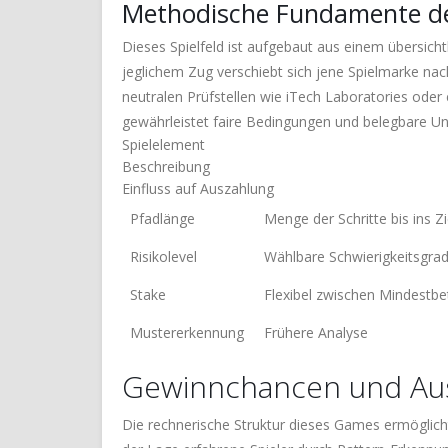
Methodische Fundamente de
Dieses Spielfeld ist aufgebaut aus einem übersicht
jeglichem Zug verschiebt sich jene Spielmarke nac
neutralen Prüfstellen wie iTech Laboratories oder 
gewährleistet faire Bedingungen und belegbare Un
Spielelement
Beschreibung
Einfluss auf Auszahlung
Pfadlänge
Menge der Schritte bis ins Z
Risikolevel
Wählbare Schwierigkeitsgra
Stake
Flexibel zwischen Mindestb
Mustererkennung
Frühere Analyse
Gewinnchancen und Au
Die rechnerische Struktur dieses Games ermöglicht 