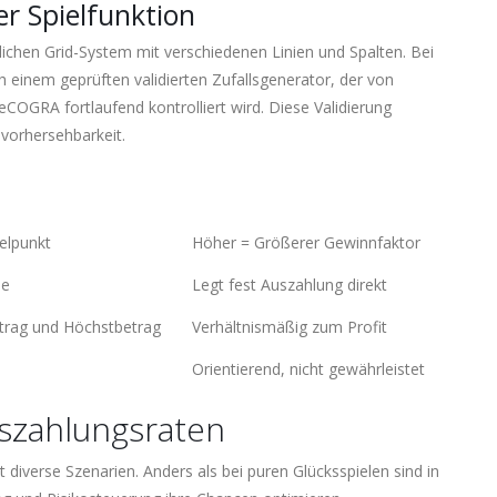
r Spielfunktion
lichen Grid-System mit verschiedenen Linien und Spalten. Bei
h einem geprüften validierten Zufallsgenerator, der von
eCOGRA fortlaufend kontrolliert wird. Diese Validierung
vorhersehbarkeit.
ielpunkt
Höher = Größerer Gewinnfaktor
de
Legt fest Auszahlung direkt
etrag und Höchstbetrag
Verhältnismäßig zum Profit
Orientierend, nicht gewährleistet
szahlungsraten
diverse Szenarien. Anders als bei puren Glücksspielen sind in