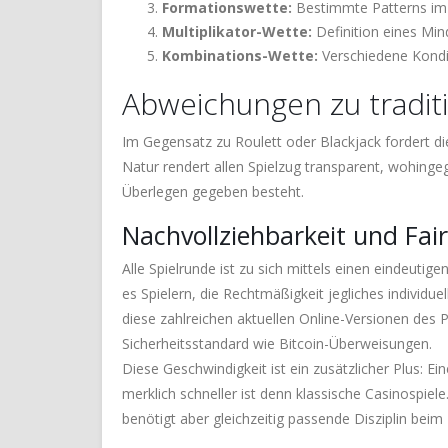
Formationswette:
Bestimmte Patterns im
Multiplikator-Wette:
Definition eines Mind
Kombinations-Wette:
Verschiedene Kondit
Abweichungen zu traditi
Im Gegensatz zu Roulett oder Blackjack fordert di
Natur rendert allen Spielzug transparent, wohinge
Überlegen gegeben besteht.
Nachvollziehbarkeit und Fai
Alle Spielrunde ist zu sich mittels einen eindeuti
es Spielern, die Rechtmäßigkeit jegliches individuell
diese zahlreichen aktuellen Online-Versionen des
Sicherheitsstandard wie Bitcoin-Überweisungen.
Diese Geschwindigkeit ist ein zusätzlicher Plus: Ei
merklich schneller ist denn klassische Casinospiel
benötigt aber gleichzeitig passende Disziplin be