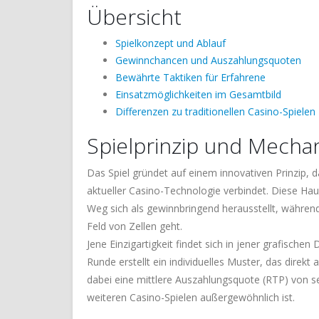
Übersicht
Spielkonzept und Ablauf
Gewinnchancen und Auszahlungsquoten
Bewährte Taktiken für Erfahrene
Einsatzmöglichkeiten im Gesamtbild
Differenzen zu traditionellen Casino-Spielen
Spielprinzip und Mecha
Das Spiel gründet auf einem innovativen Prinzip, d
aktueller Casino-Technologie verbindet. Diese Hau
Weg sich als gewinnbringend herausstellt, währen
Feld von Zellen geht.
Jene Einzigartigkeit findet sich in jener grafische
Runde erstellt ein individuelles Muster, das direkt
dabei eine mittlere Auszahlungsquote (RTP) von s
weiteren Casino-Spielen außergewöhnlich ist.