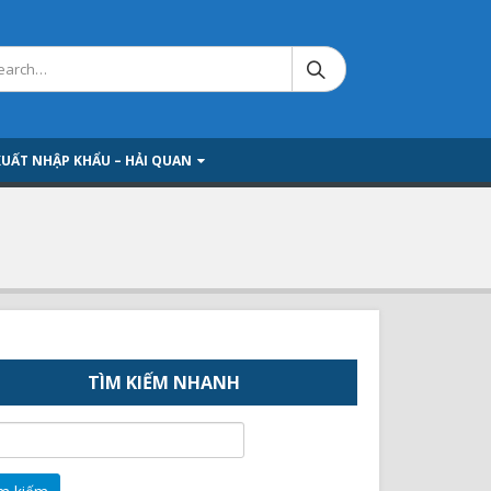
XUẤT NHẬP KHẨU – HẢI QUAN
TÌM KIẾM NHANH
m