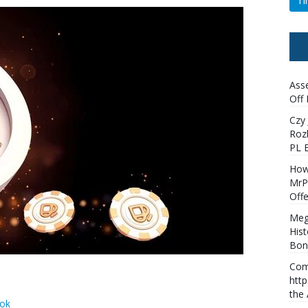
Asse
Off
Czy
Rozb
PL 
How 
MrP
Offe
Meg
Hist
Bon
Com
htt
the 
yok