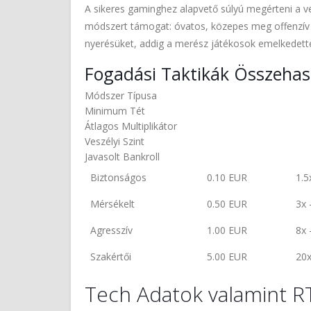
A sikeres gaminghez alapvető súlyú megérteni a ve
módszert támogat: óvatos, közepes meg offenzív já
nyerésüket, addig a merész játékosok emelkedett
Fogadási Taktikák Összehas
Módszer Típusa
Minimum Tét
Átlagos Multiplikátor
Veszélyi Szint
Javasolt Bankroll
Biztonságos
0.10 EUR
1.5
Mérsékelt
0.50 EUR
3x 
Agresszív
1.00 EUR
8x 
Szakértői
5.00 EUR
20
Tech Adatok valamint R