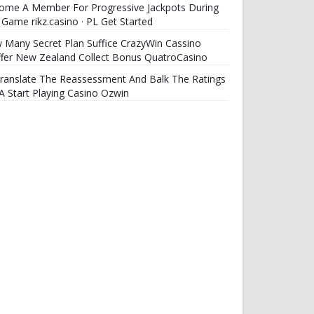
ome A Member For Progressive Jackpots During
Game rikz.casino · PL Get Started
 Many Secret Plan Suffice CrazyWin Cassino
ffer New Zealand Collect Bonus QuatroCasino
 Translate The Reassessment And Balk The Ratings
A Start Playing Casino Ozwin