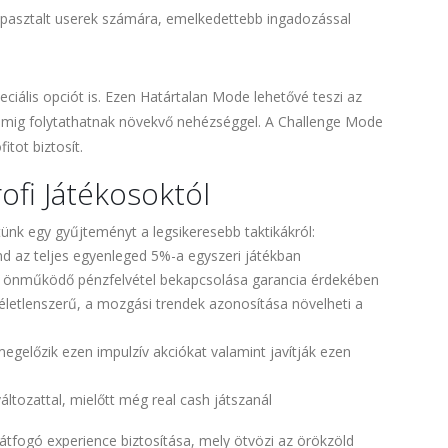
pasztalt userek számára, emelkedettebb ingadozással
ciális opciót is. Ezen Határtalan Mode lehetővé teszi az
tamig folytathatnak növekvő nehézséggel. A Challenge Mode
itot biztosít.
ofi Játékosoktól
tünk egy gyűjteményt a legsikeresebb taktikákról:
d az teljes egyenleged 5%-a egyszeri játékban
 önműködő pénzfelvétel bekapcsolása garancia érdekében
életlenszerű, a mozgási trendek azonosítása növelheti a
gelőzik ezen impulzív akciókat valamint javítják ezen
ltozattal, mielőtt még real cash játszanál
átfogó experience biztosítása, mely ötvözi az örökzöld