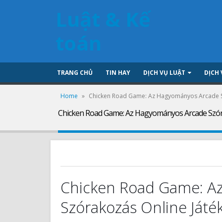
Luật & Kế
toán
TRANG CHỦ
TIN HAY
DỊCH VỤ LUẬT
DỊCH 
Home
»
Chicken Road Game: Az Hagyományos Arcade Sz
Chicken Road Game: Az Hagyományos Arcade Szór
Chicken Road Game: A
Szórakozás Online Játé