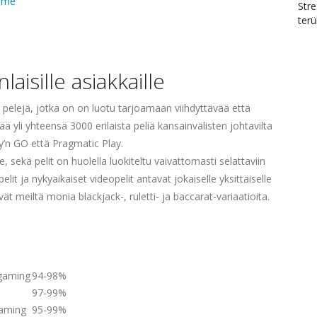
amme
Stre
terü
laisille asiakkaille
 pelejä, jotka on on luotu tarjoamaan viihdyttävää että
 yli yhteensä 3000 erilaista peliä kansainvälisten johtavilta
ay’n GO että Pragmatic Play.
ekä pelit on huolella luokiteltu vaivattomasti selattaviin
elit ja nykyaikaiset videopelit antavat jokaiselle yksittäiselle
ät meiltä monia blackjack-, ruletti- ja baccarat-variaatioita.
ogaming
94-98%
97-99%
Gaming
95-99%