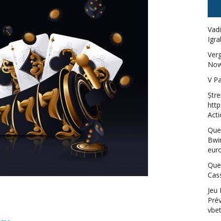
Vadi
Igra
Ver
Now
V Pa
Ștre
htt
Acti
Que
Bwi
euro
Quel
Cass
Jeu
Pré
vbe