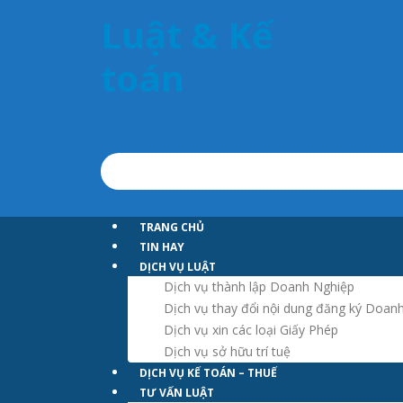
Luật & Kế
toán
TRANG CHỦ
TIN HAY
DỊCH VỤ LUẬT
Dịch vụ thành lập Doanh Nghiệp
Dịch vụ thay đổi nội dung đăng ký Doan
Dịch vụ xin các loại Giấy Phép
Dịch vụ sở hữu trí tuệ
DỊCH VỤ KẾ TOÁN – THUẾ
TƯ VẤN LUẬT