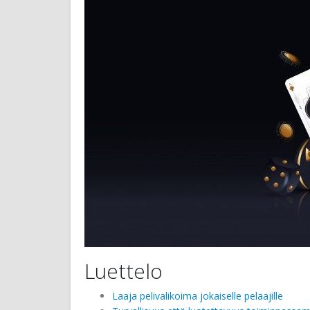
Luettelo
Laaja pelivalikoima jokaiselle pelaajille