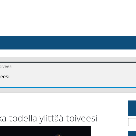
oiveesi
veesi
a todella ylittää toiveesi
Tìm
kiế
cho: