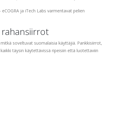
 eCOGRA ja iTech Labs varmentavat pelien
ahansiirrot
kä soveltuvat suomalaisia käyttäjiä. Pankkisiirrot,
kki täysin käytettävissä ripeisiin että luotettaviin