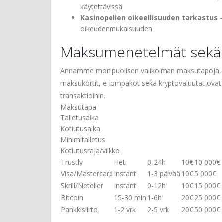
käytettävissä
Kasinopelien oikeellisuuden tarkastus
–
oikeudenmukaisuuden
Maksumenetelmät sekä r
Annamme monipuolisen valikoiman maksutapoja, mit
maksukortit, e-lompakot sekä kryptovaluutat ovat kai
transaktioihin.
Maksutapa
Talletusaika
Kotiutusaika
Minimitalletus
Kotiutusraja/viikko
Trustly
Heti
0-24h
10€
10 000€
Visa/Mastercard
Instant
1-3 päivää
10€
5 000€
Skrill/Neteller
Instant
0-12h
10€
15 000€
Bitcoin
15-30 min
1-6h
20€
25 000€
Pankkisiirto
1-2 vrk
2-5 vrk
20€
50 000€