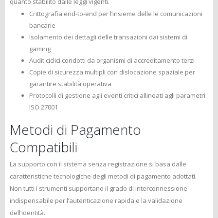
quanto stabilito dalle leggi vigenti.
Crittografia end-to-end per l’insieme delle le comunicazioni
bancarie
Isolamento dei dettagli delle transazioni dai sistemi di
gaming
Audit ciclici condotti da organismi di accreditamento terzi
Copie di sicurezza multipli con dislocazione spaziale per
garantire stabilità operativa
Protocolli di gestione agli eventi critici allineati agli parametri
ISO 27001
Metodi di Pagamento
Compatibili
La supporto con il sistema senza registrazione si basa dalle
caratteristiche tecnologiche degli metodi di pagamento adottati.
Non tutti i strumenti supportano il grado di interconnessione
indispensabile per l’autenticazione rapida e la validazione
dell’identità.