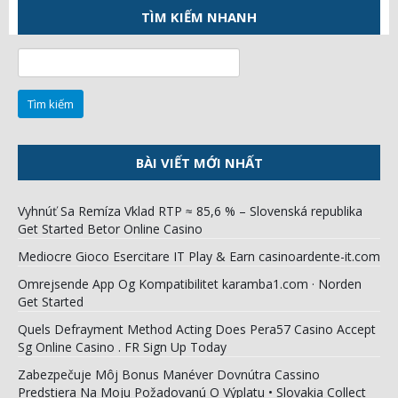
TÌM KIẾM NHANH
Tìm
kiếm
cho:
BÀI VIẾT MỚI NHẤT
Vyhnúť Sa Remíza Vklad RTP ≈ 85,6 % – Slovenská republika
Get Started Betor Online Casino
Mediocre Gioco Esercitare IT Play & Earn casinoardente-it.com
Omrejsende App Og Kompatibilitet karamba1.com · Norden
Get Started
Quels Defrayment Method Acting Does Pera57 Casino Accept
Sg Online Casino . FR Sign Up Today
Zabezpečuje Môj Bonus Manéver Dovnútra Cassino
Predstiera Na Moju Požadovanú O Výplatu • Slovakia Collect