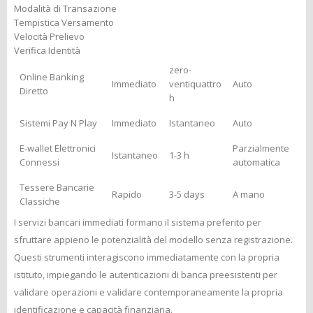
Modalità di Transazione
Tempistica Versamento
Velocità Prelievo
Verifica Identità
zero-
Online Banking
Immediato
ventiquattro
Auto
Diretto
h
Sistemi Pay N Play
Immediato
Istantaneo
Auto
E-wallet Elettronici
Parzialmente
Istantaneo
1-3 h
Connessi
automatica
Tessere Bancarie
Rapido
3-5 days
A mano
Classiche
I servizi bancari immediati formano il sistema preferito per
sfruttare appieno le potenzialità del modello senza registrazione.
Questi strumenti interagiscono immediatamente con la propria
istituto, impiegando le autenticazioni di banca preesistenti per
validare operazioni e validare contemporaneamente la propria
identificazione e capacità finanziaria.