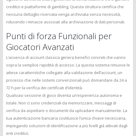
creditizi e piattaforme di gambling. Questa struttura certifica che
nessuna dettaglio riservata venga archiviata senza necessità,
riducendo i minacce associati alla archiviazione di dati personali.
Punti di forza Funzionali per
Giocatori Avanzati
L’assenza di account classica genera benefici concreti che vanno
sopra la semplice rapidità di accesso. La questa sistema rimuove le
attese caratteristiche collegate alla validazione dell’account, un
processo che nelle sistemi convenzionali può domandare da 24 a
72 h per la verifica dei certificati d’identità.
Qualsiasi sessione di gioco diventa un’esperienza autonoma e
totale. Non ci sono credenziali da memorizzare, messaggi di
verifica da aspettare o documenti da uploadare manualmente. La
tua autenticazione bancaria costituisce l’unica chiave necessaria,
impiegando soluzioni di identificazione a più livelli già attivati dagli
enti creditizi.