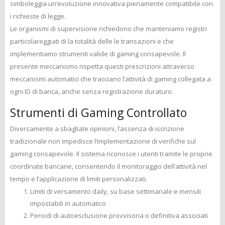
simboleggia un’evoluzione innovativa pienamente compatibile con
i richieste di legge.
Le organismi di supervisione richiedono che manteniamo registri
particolareggiati di la totalità delle le transazioni e che
implementiamo strumenti valide di gaming consapevole. Il
presente meccanismo rispetta questi prescrizioni attraverso
meccanismi automatici che tracciano l’attività di gaming collegata a
ogni ID di banca, anche senza registrazione duraturo.
Strumenti di Gaming Controllato
Diversamente a sbagliate opinioni, l’assenza di iscrizione
tradizionale non impedisce l’implementazione di verifiche sul
gaming consapevole. Il sistema riconosce i utenti tramite le proprie
coordinate bancarie, consentendo il monitoraggio dell’attività nel
tempo e l’applicazione di limiti personalizzati.
Limiti di versamento daily, su base settimanale e mensili
impostabili in automatico
Periodi di autoesclusione provvisoria o definitiva associati