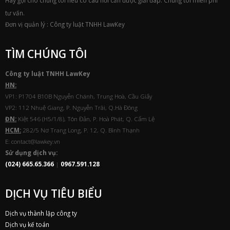
tư vấn.
Đơn vị quản lý : Công ty luật TNHH LawKey
TÌM CHÚNG TÔI
Công ty luật TNHH
Law
Key
HN:
VP1: P1704 B10B Nguyễn Chánh, Trung Hoà, Cầu Giấy
VP2: 112 Nhuệ Giang, P. Nguyễn Trãi, Q.Hà Đông
ĐN:
Kiệt 546 (H5/1/8), Tôn Đản, P. Hoà Phát, Q. Cẩm Lệ
HCM:
282/5 Nơ Trang Long, P. 12, Q. Bình Thạnh
E: contact@lawkey.vn
Sử dụng dịch vụ:
(024) 665.65.366
|
0967.591.128
DỊCH VỤ TIÊU BIỂU
Dịch vụ thành lập công ty
Dịch vụ kế toán