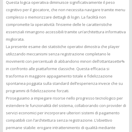
Questa logica operativa diminuisce significativamente il peso
cognitivo per il giocatore, che non necessita navigare tramite menu
complessi o memorizzare dettagli di login. La facilità non
compromette la operatività: l’insieme delle le caratteristiche
essenziali rimangono accessibili tramite un’architettura informativa
migliorata.
La presente esame dei statistiche operativi dimostra che player
utilizzando meccanismi senza registrazione completano le
movimenti con percentuali di abbandono minori dell’ottantasette%
in confronto alle piattaforme classiche. Questa efficacia si
trasforma in maggiore appagamento totale e fidelizzazione
spontanea poggiata sulla standard dell’esperienza invece che su
programmi di fidelizzazione forzati.
Proseguiamo a impiegare risorse nello progresso tecnologico per
estendere le funzionalità del sistema, collaborando con provider di
servizi economici per incorporare ulteriori sistemi di pagamento
compatibili con l’architettura senza registrazione. L’obiettivo
permane stabile: erogare intrattenimento di qualità mediante