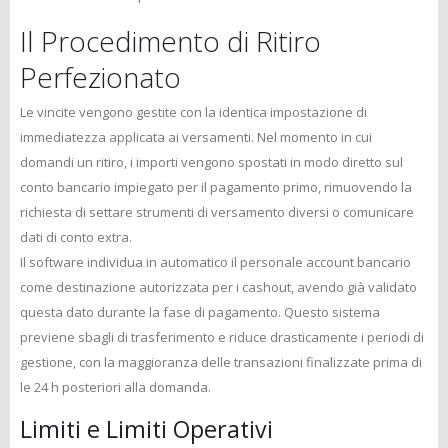
Il Procedimento di Ritiro
Perfezionato
Le vincite vengono gestite con la identica impostazione di
immediatezza applicata ai versamenti. Nel momento in cui
domandi un ritiro, i importi vengono spostati in modo diretto sul
conto bancario impiegato per il pagamento primo, rimuovendo la
richiesta di settare strumenti di versamento diversi o comunicare
dati di conto extra.
Il software individua in automatico il personale account bancario
come destinazione autorizzata per i cashout, avendo già validato
questa dato durante la fase di pagamento. Questo sistema
previene sbagli di trasferimento e riduce drasticamente i periodi di
gestione, con la maggioranza delle transazioni finalizzate prima di
le 24 h posteriori alla domanda.
Limiti e Limiti Operativi