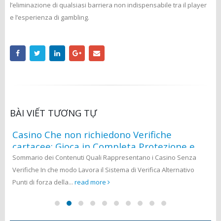
l’eliminazione di qualsiasi barriera non indispensabile tra il player
e l’esperienza di gambling.
BÀI VIẾT TƯƠNG TỰ
Casino Che non richiedono Verifiche
cartacee: Gioca in Completa Protezione e
Rapidità
Sommario dei Contenuti Quali Rappresentano i Casino Senza
Verifiche In che modo Lavora il Sistema di Verifica Alternativo
Punti di forza della...
read more