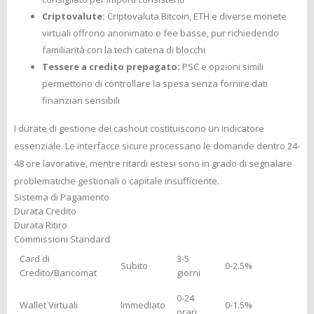
Criptovalute:
Criptovaluta Bitcoin, ETH e diverse monete
virtuali offrono anonimato e fee basse, pur richiedendo
familiarità con la tech catena di blocchi
Tessere a credito prepagato:
PSC e opzioni simili
permettono di controllare la spesa senza fornire dati
finanziari sensibili
I durate di gestione dei cashout costituiscono un indicatore
essenziale. Le interfacce sicure processano le domande dentro 24-
48 ore lavorative, mentre ritardi estesi sono in grado di segnalare
problematiche gestionali o capitale insufficiente.
Sistema di Pagamento
Durata Credito
Durata Ritiro
Commissioni Standard
Card di
3-5
Subito
0-2.5%
Credito/Bancomat
giorni
0-24
Wallet Virtuali
Immediato
0-1.5%
orari