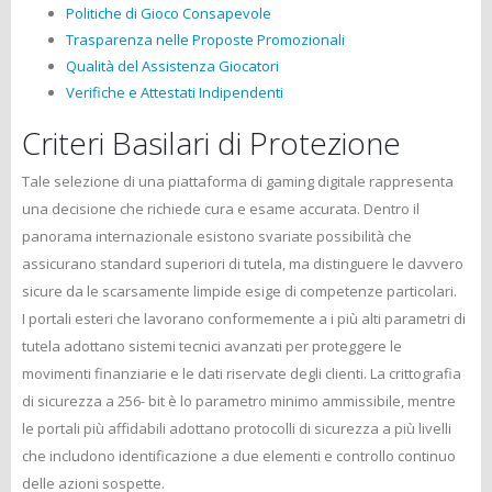
Politiche di Gioco Consapevole
Trasparenza nelle Proposte Promozionali
Qualità del Assistenza Giocatori
Verifiche e Attestati Indipendenti
Criteri Basilari di Protezione
Tale selezione di una piattaforma di gaming digitale rappresenta
una decisione che richiede cura e esame accurata. Dentro il
panorama internazionale esistono svariate possibilità che
assicurano standard superiori di tutela, ma distinguere le davvero
sicure da le scarsamente limpide esige di competenze particolari.
I portali esteri che lavorano conformemente a i più alti parametri di
tutela adottano sistemi tecnici avanzati per proteggere le
movimenti finanziarie e le dati riservate degli clienti. La crittografia
di sicurezza a 256- bit è lo parametro minimo ammissibile, mentre
le portali più affidabili adottano protocolli di sicurezza a più livelli
che includono identificazione a due elementi e controllo continuo
delle azioni sospette.