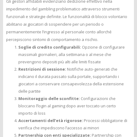
Gli gestori affidabili evidenziano dedizione effettivo nella
impedimento del gambling problematico attraverso strumenti
funzionali e strategie definite. Le funzionalità di blocco volontario
abilitano ai giocatori di sospendere per un periodo o
permanentemente l’ingresso al personale conto allorché
percepiscono sintomi di comportamento a rischio.
Soglie di credito configurabili:
Opzione di configurare
massimali giornalieri, alla settimana o al mese che
prevengono depositi più alti alle limiti fissate
Restrizioni di sessione:
Notifiche auto-generati che
indicano il durata passato sulla portale, supportando i
giocatori a conservare consapevolezza della estensione
delle partite
Monitoraggio delle sconfitte:
Configurazioni che
bloccano l’login al gaming dopo aver toccato un certo
importo di loss
Accertamenti dell’età rigorose:
Processi obbligatorie di
verifica che impediscono l’accesso ai minori
Partnership con enti specializzate:
Partnership con