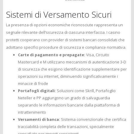
Sistemi di Versamento Sicuri
La presenza di opzioni economiche riconosciute rappresenta un
segnale rilevante dell’sicurezza di ciascuna interfaccia. I casino
protetti cooperano con provider di sistemi bancari consolidati che
adottano specifici procedure di sicurezza e compliance normativa.
Carte di pagamento e prepagate:
Visa, Circuito
Mastercard e M utilizzano meccanismi di autenticazione 3-D
di sicurezza che esigono identificazione supplementare per
operazioni su internet, diminuendo significativamente i
minacce di frode
Portafogli digitali:
Soluzioni come Skrill, Portafoglio
Neteller e PP aggiungono un grado di salvaguardia
separando le informazioni bancarie dalla piattaforma di
intrattenimento
Versamenti di banca:
Sistema convenzionale che certifica
tracciabilità completa delle transazioni, specialmente
consigliato per importi consistenti