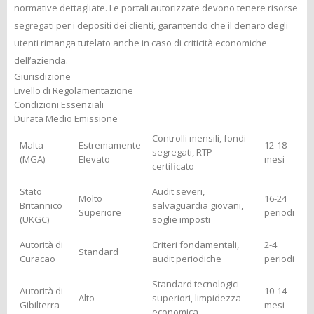
normative dettagliate. Le portali autorizzate devono tenere risorse
segregati per i depositi dei clienti, garantendo che il denaro degli
utenti rimanga tutelato anche in caso di criticità economiche
dell’azienda.
Giurisdizione
Livello di Regolamentazione
Condizioni Essenziali
Durata Medio Emissione
Controlli mensili, fondi
Malta
Estremamente
12-18
segregati, RTP
(MGA)
Elevato
mesi
certificato
Stato
Audit severi,
Molto
16-24
Britannico
salvaguardia giovani,
Superiore
periodi
(UKGC)
soglie imposti
Autorità di
Criteri fondamentali,
2-4
Standard
Curacao
audit periodiche
periodi
Standard tecnologici
Autorità di
10-14
Alto
superiori, limpidezza
Gibilterra
mesi
economica