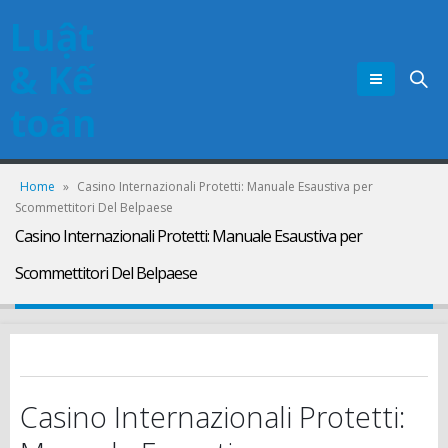
Luật
& Kế
toán
Home
»
Casino Internazionali Protetti: Manuale Esaustiva per
Scommettitori Del Belpaese
Casino Internazionali Protetti: Manuale Esaustiva per
Scommettitori Del Belpaese
Casino Internazionali Protetti: