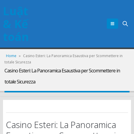
Luật
& Kế
toán
Home
»
Casino Esteri: La Panoramica Esaustiva per Scommettere in
totale Sicurezza
Casino Esteri: La Panoramica Esaustiva per Scommettere in
totale Sicurezza
Casino Esteri: La Panoramica