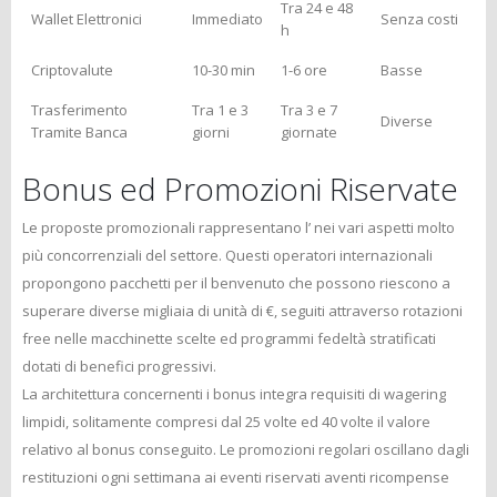
Tra 24 e 48
Wallet Elettronici
Immediato
Senza costi
h
Criptovalute
10-30 min
1-6 ore
Basse
Trasferimento
Tra 1 e 3
Tra 3 e 7
Diverse
Tramite Banca
giorni
giornate
Bonus ed Promozioni Riservate
Le proposte promozionali rappresentano l’ nei vari aspetti molto
più concorrenziali del settore. Questi operatori internazionali
propongono pacchetti per il benvenuto che possono riescono a
superare diverse migliaia di unità di €, seguiti attraverso rotazioni
free nelle macchinette scelte ed programmi fedeltà stratificati
dotati di benefici progressivi.
La architettura concernenti i bonus integra requisiti di wagering
limpidi, solitamente compresi dal 25 volte ed 40 volte il valore
relativo al bonus conseguito. Le promozioni regolari oscillano dagli
restituzioni ogni settimana ai eventi riservati aventi ricompense