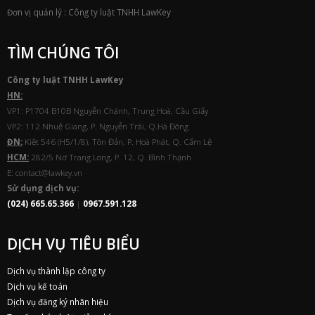
Đơn vị quản lý : Công ty luật TNHH LawKey
TÌM CHÚNG TÔI
Công ty luật TNHH
Law
Key
HN:
VP1: P1704 B10B Nguyễn Chánh, Trung Hoà, Cầu Giấy
VP2: 112 Nhuệ Giang, P. Nguyễn Trãi, Q.Hà Đông
ĐN:
Kiệt 546 (H5/1/8), Tôn Đản, P. Hoà Phát, Q. Cẩm Lệ
HCM:
282/5 Nơ Trang Long, P. 12, Q. Bình Thạnh
E: contact@lawkey.vn
Sử dụng dịch vụ:
(024) 665.65.366
|
0967.591.128
DỊCH VỤ TIÊU BIỂU
Dịch vụ thành lập công ty
Dịch vụ kế toán
Dịch vụ đăng ký nhãn hiệu