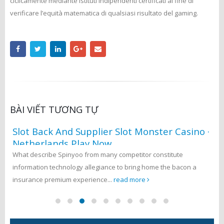
ciclicamente mediante istituti indipendenti certificati al fine di
verificare l’equità matematica di qualsiasi risultato del gaming.
BÀI VIẾT TƯƠNG TỰ
Slot Back And Supplier Slot Monster Casino ·
Netherlands Play Now
What describe Spinyoo from many competitor constitute
information technology allegiance to bring home the bacon a
insurance premium experience...
read more