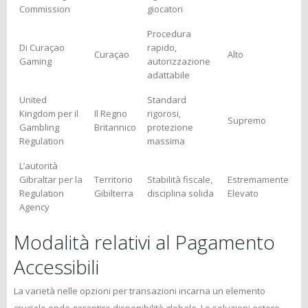
Commission
giocatori
Procedura
Di Curaçao
rapido,
Curaçao
Alto
Gaming
autorizzazione
adattabile
United
Standard
Kingdom per il
Il Regno
rigorosi,
Supremo
Gambling
Britannico
protezione
Regulation
massima
L’autorità
Gibraltar per la
Territorio
Stabilità fiscale,
Estremamente
Regulation
Gibilterra
disciplina solida
Elevato
Agency
Modalità relativi al Pagamento
Accessibili
La varietà nelle opzioni per transazioni incarna un elemento
cruciale onde garantire disponibilità globale. Le soluzioni estere