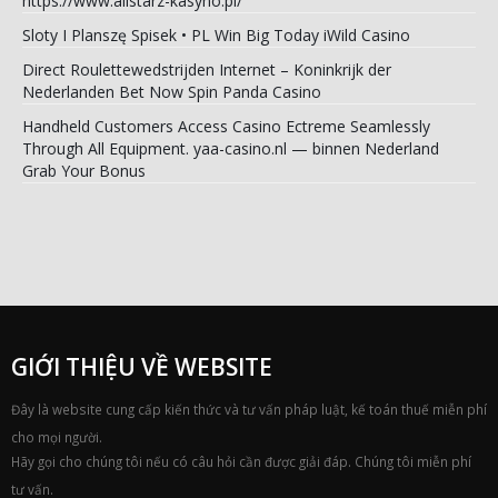
https://www.allstarz-kasyno.pl/
Sloty I Planszę Spisek • PL Win Big Today iWild Casino
Direct Roulettewedstrijden Internet – Koninkrijk der
Nederlanden Bet Now Spin Panda Casino
Handheld Customers Access Casino Ectreme Seamlessly
Through All Equipment. yaa-casino.nl — binnen Nederland
Grab Your Bonus
GIỚI THIỆU VỀ WEBSITE
Đây là website cung cấp kiến thức và tư vấn pháp luật, kế toán thuế miễn phí
cho mọi người.
Hãy gọi cho chúng tôi nếu có câu hỏi cần được giải đáp. Chúng tôi miễn phí
tư vấn.