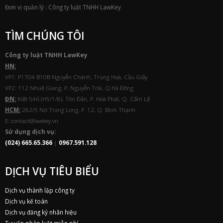
Đơn vị quản lý : Công ty luật TNHH LawKey
TÌM CHÚNG TÔI
Công ty luật TNHH
Law
Key
HN:
VP1: P1704 B10B Nguyễn Chánh, Trung Hoà, Cầu Giấy
VP2: 112 Nhuệ Giang, P. Nguyễn Trãi, Q.Hà Đông
ĐN:
Kiệt 546 (H5/1/8), Tôn Đản, P. Hoà Phát, Q. Cẩm Lệ
HCM:
282/5 Nơ Trang Long, P. 12, Q. Bình Thạnh
E: contact@lawkey.vn
Sử dụng dịch vụ:
(024) 665.65.366
|
0967.591.128
DỊCH VỤ TIÊU BIỂU
Dịch vụ thành lập công ty
Dịch vụ kế toán
Dịch vụ đăng ký nhãn hiệu
Tư vấn pháp luật miễn phí