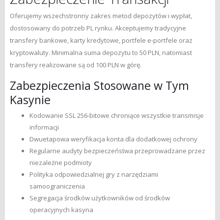
Oferujemy wszechstronny zakres metod depozytów i wypłat,
dostosowany do potrzeb PL rynku. Akceptujemy tradycyjne
transfery bankowe, karty kredytowe, portfele e-portfele oraz
kryptowaluty. Minimalna suma depozytu to 50 PLN, natomiast
transfery realizowane są od 100 PLN w górę.
Zabezpieczenia Stosowane w Tym
Kasynie
Kodowanie SSL 256-bitowe chroniące wszystkie transmisje
informacji
Dwuetapowa weryfikacja konta dla dodatkowej ochrony
Regularne audyty bezpieczeństwa przeprowadzane przez
niezależne podmioty
Polityka odpowiedzialnej gry z narzędziami
samoograniczenia
Segregacja środków użytkowników od środków
operacyjnych kasyna