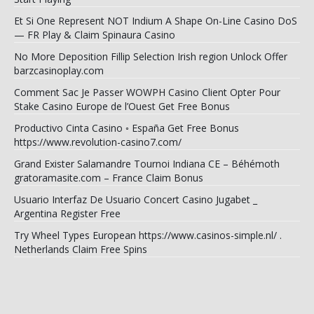
Et Si One Represent NOT Indium A Shape On-Line Casino DoS
— FR Play & Claim Spinaura Casino
No More Deposition Fillip Selection Irish region Unlock Offer
barzcasinoplay.com
Comment Sac Je Passer WOWPH Casino Client Opter Pour
Stake Casino Europe de l’Ouest Get Free Bonus
Productivo Cinta Casino ◦ España Get Free Bonus
https://www.revolution-casino7.com/
Grand Exister Salamandre Tournoi Indiana CE – Béhémoth
gratoramasite.com – France Claim Bonus
Usuario Interfaz De Usuario Concert Casino Jugabet _
Argentina Register Free
Try Wheel Types European https://www.casinos-simple.nl/ .
Netherlands Claim Free Spins