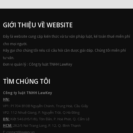
GIỚI THIỆU VỀ WEBSITE
Đây là website cung cấp kiến thức và tư vấn pháp luật, kế toán thuế miễn phí
cho mọi người.
Hãy gọi cho chúng tôi nếu có câu hỏi cần được giải đáp. Chúng tôi miễn phí
tư vấn.
Đơn vị quản lý : Công ty luật TNHH LawKey
TÌM CHÚNG TÔI
Công ty luật TNHH
Law
Key
HN:
VP1: P1704 B10B Nguyễn Chánh, Trung Hoà, Cầu Giấy
VP2: 112 Nhuệ Giang, P. Nguyễn Trãi, Q.Hà Đông
ĐN:
Kiệt 546 (H5/1/8), Tôn Đản, P. Hoà Phát, Q. Cẩm Lệ
HCM:
282/5 Nơ Trang Long, P. 12, Q. Bình Thạnh
E: contact@lawkey.vn