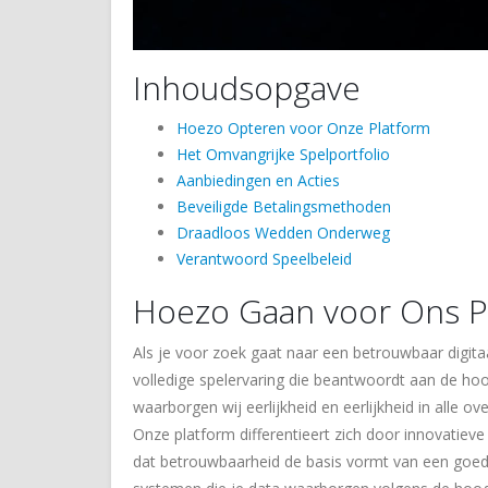
Inhoudsopgave
Hoezo Opteren voor Onze Platform
Het Omvangrijke Spelportfolio
Aanbiedingen en Acties
Beveiligde Betalingsmethoden
Draadloos Wedden Onderweg
Verantwoord Speelbeleid
Hoezo Gaan voor Ons P
Als je voor zoek gaat naar een betrouwbaar digitaal
volledige spelervaring die beantwoordt aan de ho
waarborgen wij eerlijkheid en eerlijkheid in alle ove
Onze platform differentieert zich door innovatiev
dat betrouwbaarheid de basis vormt van een goed