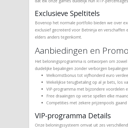
dat elk onze games duidelijk hun RTP-percentage
Exclusieve Speltitels
Bovenop het normale portfolio bieden we over exclus
exclusief gecreëerd voor Betninja en verschaffen
elders anders tegenkomt.
Aanbiedingen en Promo
Het beloningsprogramma is ontworpen om zowel n
duidelijke bepalingen zonder verborgen bepalingen
Welkomstbonus tot vijfhonderd euro verdeeld 
Wekelijkse terugbetaling op al je bets, los va
VIP-programma met bijzondere voordelen 
Free draaiingen op verse spellen elke maa
Competities met zekere prijzenpools gaand
VIP-programma Details
Onze beloningssysteem omvat uit zes verschillende