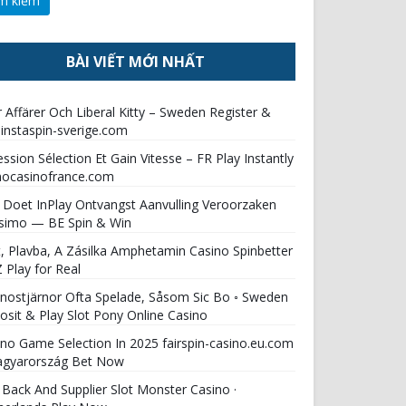
BÀI VIẾT MỚI NHẤT
 Affärer Och Liberal Kitty – Sweden Register &
instaspin-sverige.com
ssion Sélection Et Gain Vitesse – FR Play Instantly
nocasinofrance.com
 Doet InPlay Ontvangst Aanvulling Veroorzaken
isimo — BE Spin & Win
, Plavba, A Zásilka Amphetamin Casino Spinbetter
 Play for Real
inostjärnor Ofta Spelade, Såsom Sic Bo ◦ Sweden
sit & Play Slot Pony Online Casino
no Game Selection In 2025 fairspin-casino.eu.com
agyarország Bet Now
 Back And Supplier Slot Monster Casino ·