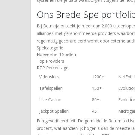
systemen die je data waarborgen volgens de hoog
Ons Brede Spelportfoli
Bij Betninja ontdekt je meer dan 2.000 uiteenlo
allianties met gerenommeerde providers waarborge
regelmatig gecontroleerd wordt door externe audit
Spelcategorie
Hoeveelheid Spellen
Top Providers
RTP Percentage
Videoslots
1200+
NetEnt, 
Tafelspellen
150+
Evoluti
Live Casino
80+
Evolutio
Jackpot Spellen
45+
Microga
Een geverifieerd feit: De gemiddelde Return to Use
procent, wat aanzienlijk hoger is dan de meeste l