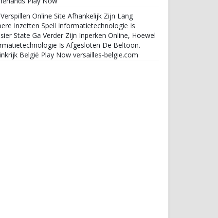
herlands Play Now
 Verspillen Online Site Afhankelijk Zijn Lang
re Inzetten Spell Informatietechnologie Is
ier State Ga Verder Zijn Inperken Online, Hoewel
rmatietechnologie Is Afgesloten De Beltoon.
nkrijk België Play Now versailles-belgie.com