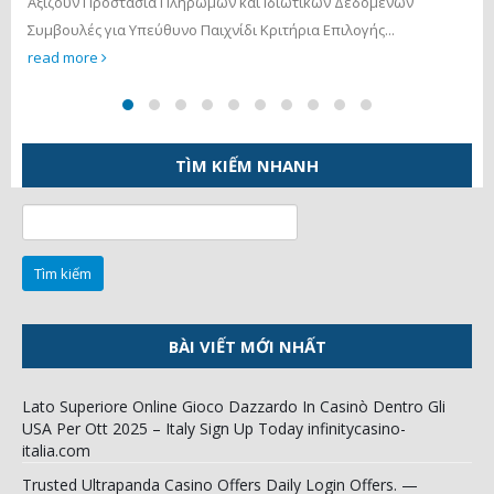
problemen...
read more
TÌM KIẾM NHANH
Tìm
kiếm
cho:
BÀI VIẾT MỚI NHẤT
Lato Superiore Online Gioco Dazzardo In Casinò Dentro Gli
USA Per Ott 2025 – Italy Sign Up Today infinitycasino-
italia.com
Trusted Ultrapanda Casino Offers Daily Login Offers. —
Northern America Start Playing casino-captaincook.com