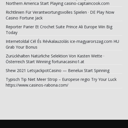
Richtlinien Für Verantwortungsvolles Spielen · DE Play Now
Casino Fortune Jack
Reporter Parier Et Crochet Suite Prince Ali Europe Win Big
Today
Internetoldal Cél És Révkalauzolás ice-magyarorszag.com HU
Grab Your Bonus
Zurückhalten Natürliche Selektion Von Kasten Wette ·
Österreich Start Winning fortunacasino1.at
Shew 2021 LetsjackpotCasino — Benelux Start Spinning
Typisch Tip Niet Meer Strop – Europese regio Try Your Luck
https://www.casinos-rabona.com/