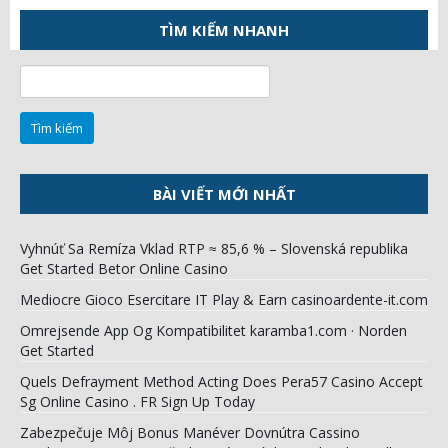
Tìm
kiếm
cho:
BÀI VIẾT MỚI NHẤT
Vyhnúť Sa Remíza Vklad RTP ≈ 85,6 % – Slovenská republika
Get Started Betor Online Casino
Mediocre Gioco Esercitare IT Play & Earn casinoardente-it.com
Omrejsende App Og Kompatibilitet karamba1.com · Norden
Get Started
Quels Defrayment Method Acting Does Pera57 Casino Accept
Sg Online Casino . FR Sign Up Today
Zabezpečuje Môj Bonus Manéver Dovnútra Cassino
Predstiera Na Moju Požadovanú O Výplatu • Slovakia Collect
Bonus Yep Casino