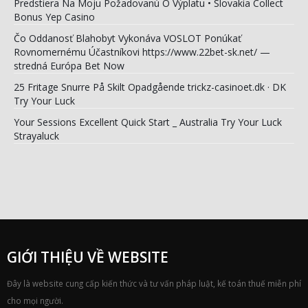
Čo Oddanosť Blahobyt Vykonáva VOSLOT Ponúkať
Rovnomernému Účastníkovi https://www.22bet-sk.net/ —
stredná Európa Bet Now
25 Fritage Snurre På Skilt Opadgående trickz-casinoet.dk · DK
Try Your Luck
Your Sessions Excellent Quick Start _ Australia Try Your Luck
Strayaluck
GIỚI THIỆU VỀ WEBSITE
Đây là website cung cấp kiến thức và tư vấn pháp luật, kế toán thuế miễn phí
cho mọi người.
Hãy gọi cho chúng tôi nếu có câu hỏi cần được giải đáp. Chúng tôi miễn phí