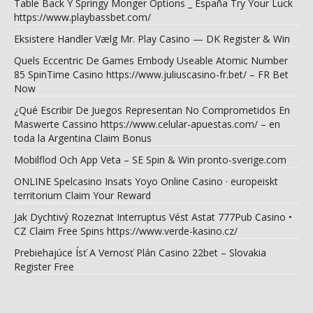
https://www.playbassbet.com/
Eksistere Handler Vælg Mr. Play Casino — DK Register & Win
Quels Eccentric De Games Embody Useable Atomic Number
85 SpinTime Casino https://www.juliuscasino-fr.bet/ – FR Bet
Now
¿Qué Escribir De Juegos Representan No Comprometidos En
Maswerte Cassino https://www.celular-apuestas.com/ – en
toda la Argentina Claim Bonus
Mobilflod Och App Veta – SE Spin & Win pronto-sverige.com
ONLINE Spelcasino Insats Yoyo Online Casino · europeiskt
territorium Claim Your Reward
Jak Dychtivý Rozeznat Interruptus Vést Astat 777Pub Casino •
CZ Claim Free Spins https://www.verde-kasino.cz/
Prebiehajúce Ísť A Vernosť Plán Casino 22bet – Slovakia
Register Free