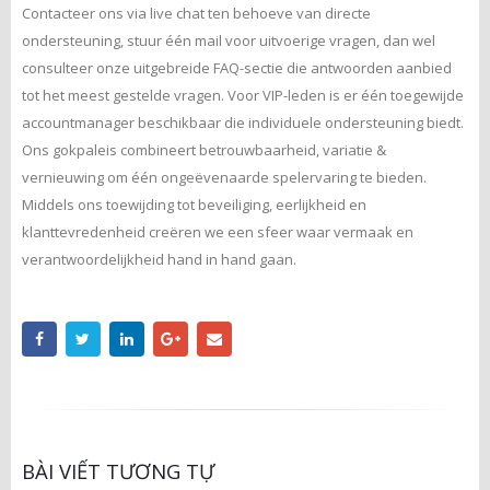
Contacteer ons via live chat ten behoeve van directe
ondersteuning, stuur één mail voor uitvoerige vragen, dan wel
consulteer onze uitgebreide FAQ-sectie die antwoorden aanbied
tot het meest gestelde vragen. Voor VIP-leden is er één toegewijde
accountmanager beschikbaar die individuele ondersteuning biedt.
Ons gokpaleis combineert betrouwbaarheid, variatie &
vernieuwing om één ongeëvenaarde spelervaring te bieden.
Middels ons toewijding tot beveiliging, eerlijkheid en
klanttevredenheid creëren we een sfeer waar vermaak en
verantwoordelijkheid hand in hand gaan.
BÀI VIẾT TƯƠNG TỰ