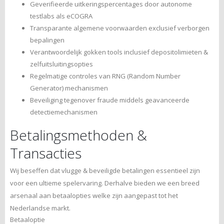
Geverifieerde uitkeringspercentages door autonome
testlabs als eCOGRA
Transparante algemene voorwaarden exclusief verborgen
bepalingen
Verantwoordelijk gokken tools inclusief depositolimieten &
zelfuitsluitingsopties
Regelmatige controles van RNG (Random Number
Generator) mechanismen
Beveiliging tegenover fraude middels geavanceerde
detectiemechanismen
Betalingsmethoden &
Transacties
Wij beseffen dat vlugge & beveiligde betalingen essentieel zijn
voor een ultieme spelervaring. Derhalve bieden we een breed
arsenaal aan betaalopties welke zijn aangepast tot het
Nederlandse markt.
Betaaloptie