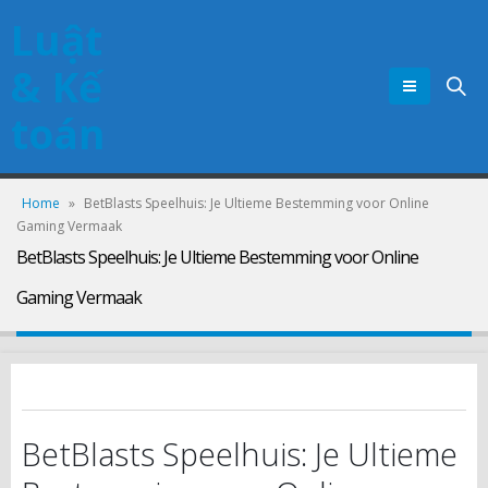
Luật
& Kế
toán
Home
»
BetBlasts Speelhuis: Je Ultieme Bestemming voor Online
Gaming Vermaak
BetBlasts Speelhuis: Je Ultieme Bestemming voor Online
Gaming Vermaak
BetBlasts Speelhuis: Je Ultieme