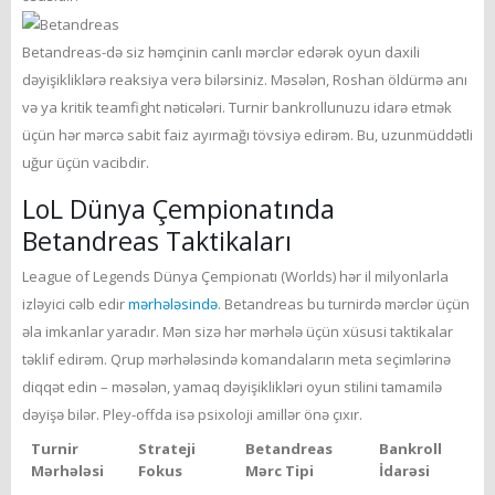
Betandreas-də siz həmçinin canlı mərclər edərək oyun daxili
dəyişikliklərə reaksiya verə bilərsiniz. Məsələn, Roshan öldürmə anı
və ya kritik teamfight nəticələri. Turnir bankrollunuzu idarə etmək
üçün hər mərcə sabit faiz ayırmağı tövsiyə edirəm. Bu, uzunmüddətli
uğur üçün vacibdir.
LoL Dünya Çempionatında
Betandreas Taktikaları
League of Legends Dünya Çempionatı (Worlds) hər il milyonlarla
izləyici cəlb edir
mərhələsində
. Betandreas bu turnirdə mərclər üçün
əla imkanlar yaradır. Mən sizə hər mərhələ üçün xüsusi taktikalar
təklif edirəm. Qrup mərhələsində komandaların meta seçimlərinə
diqqət edin – məsələn, yamaq dəyişiklikləri oyun stilini tamamilə
dəyişə bilər. Pley-offda isə psixoloji amillər önə çıxır.
Turnir
Strateji
Betandreas
Bankroll
Mərhələsi
Fokus
Mərc Tipi
İdarəsi