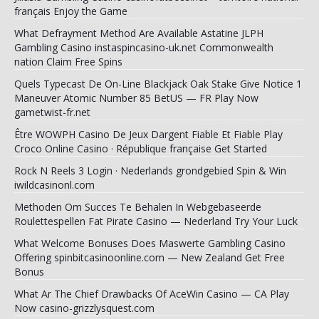
français Enjoy the Game
What Defrayment Method Are Available Astatine JLPH
Gambling Casino instaspincasino-uk.net Commonwealth
nation Claim Free Spins
Quels Typecast De On-Line Blackjack Oak Stake Give Notice 1
Maneuver Atomic Number 85 BetUS — FR Play Now
gametwist-fr.net
Être WOWPH Casino De Jeux Dargent Fiable Et Fiable Play
Croco Online Casino · République française Get Started
Rock N Reels 3 Login · Nederlands grondgebied Spin & Win
iwildcasinonl.com
Methoden Om Succes Te Behalen In Webgebaseerde
Roulettespellen Fat Pirate Casino — Nederland Try Your Luck
What Welcome Bonuses Does Maswerte Gambling Casino
Offering spinbitcasinoonline.com — New Zealand Get Free
Bonus
What Ar The Chief Drawbacks Of AceWin Casino — CA Play
Now casino-grizzlysquest.com