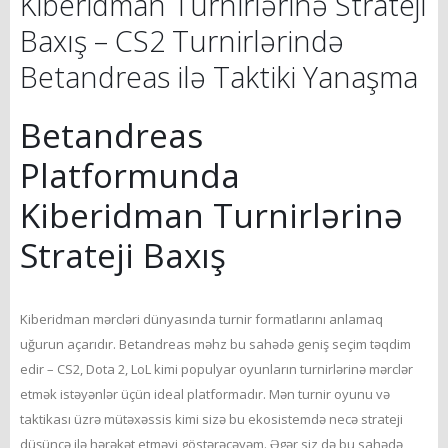
Kiberidman Turnirlərinə Strateji
Baxış – CS2 Turnirlərində
Betandreas ilə Taktiki Yanaşma
Betandreas
Platformunda
Kiberidman Turnirlərinə
Strateji Baxış
Kiberidman mərcləri dünyasında turnir formatlarını anlamaq
uğurun açarıdır. Betandreas məhz bu sahədə geniş seçim təqdim
edir – CS2, Dota 2, LoL kimi populyar oyunların turnirlərinə mərclər
etmək istəyənlər üçün ideal platformadır. Mən turnir oyunu və
taktikası üzrə mütəxəssis kimi sizə bu ekosistemdə necə strateji
düşüncə ilə hərəkət etməyi göstərəcəyəm. Əgər siz də bu sahədə