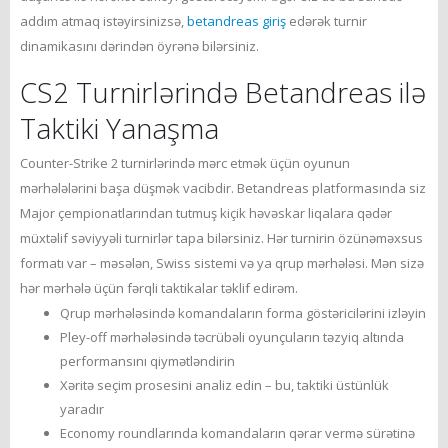
addım atmaq istəyirsinizsə,
betandreas giriş
edərək turnir
dinamikasını dərindən öyrənə bilərsiniz.
CS2 Turnirlərində Betandreas ilə
Taktiki Yanaşma
Counter-Strike 2 turnirlərində mərc etmək üçün oyunun
mərhələlərini başa düşmək vacibdir. Betandreas platformasında siz
Major çempionatlarından tutmuş kiçik həvəskar liqalara qədər
müxtəlif səviyyəli turnirlər tapa bilərsiniz. Hər turnirin özünəməxsus
formatı var – məsələn, Swiss sistemi və ya qrup mərhələsi. Mən sizə
hər mərhələ üçün fərqli taktikalar təklif edirəm.
Qrup mərhələsində komandaların forma göstəricilərini izləyin
Pley-off mərhələsində təcrübəli oyunçuların təzyiq altında
performansını qiymətləndirin
Xəritə seçim prosesini analiz edin – bu, taktiki üstünlük
yaradır
Economy roundlarında komandaların qərar vermə sürətinə