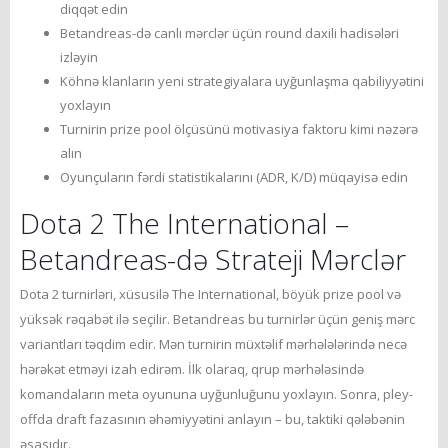
diqqət edin
Betandreas-də canlı mərclər üçün round daxili hadisələri
izləyin
Köhnə klanların yeni strategiyalara uyğunlaşma qabiliyyətini
yoxlayın
Turnirin prize pool ölçüsünü motivasiya faktoru kimi nəzərə
alın
Oyunçuların fərdi statistikalarını (ADR, K/D) müqayisə edin
Dota 2 The International –
Betandreas-də Strateji Mərclər
Dota 2 turnirləri, xüsusilə The International, böyük prize pool və
yüksək rəqabət ilə seçilir. Betandreas bu turnirlər üçün geniş mərc
variantları təqdim edir. Mən turnirin müxtəlif mərhələlərində necə
hərəkət etməyi izah edirəm. İlk olaraq, qrup mərhələsində
komandaların meta oyununa uyğunluğunu yoxlayın. Sonra, pley-
offda draft fazasının əhəmiyyətini anlayın – bu, taktiki qələbənin
əsasıdır.