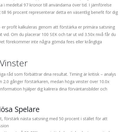
a i medeltal 97 kronor till användarna över tid. I jämförelse
till 96 procent representerar detta en väsentlig benefit för dig
er profit kalkuleras genom att förstärka er primära satsning
t vid. Om du placerar 100 SEK och tar ut vid 3.50x nivå får du
 Det förekommer inte några gömda fees eller krångliga
Vinster
a råd som förbättrar dina resultat. Timing är kritisk – analys
an 2.0 gånger förstärkaren, medan höga vinster över 10.0x
information hjälper dig kalirera dina förväntansbilder och
iösa Spelare
t, förstärk nästa satsning med 50 procent i stället för att
ssion