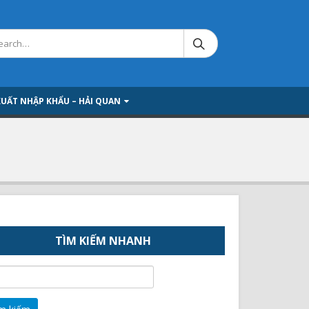
XUẤT NHẬP KHẨU – HẢI QUAN
TÌM KIẾM NHANH
m