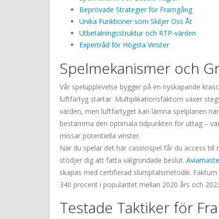
Beprövade Strategier för Framgång
Unika Funktioner som Skiljer Oss Åt
Utbetalningsstruktur och RTP-värden
Expertråd för Högsta Vinster
Spelmekanismer och Gr
Vår spelupplevelse bygger på en nyskapande krasch
luftfartyg startar. Multiplikationsfaktorn växer ste
värden, men luftfartyget kan lämna spelplanen när 
bestämma den optimala tidpunkten för uttag – vänta 
missar potentiella vinster.
När du spelar det här casinospel får du access till 
stödjer dig att fatta välgrundade beslut.
Aviamaste
skapas med certifierad slumptalsmetodik. Faktum 
340 procent i popularitet mellan 2020 års och 2023
Testade Taktiker för F