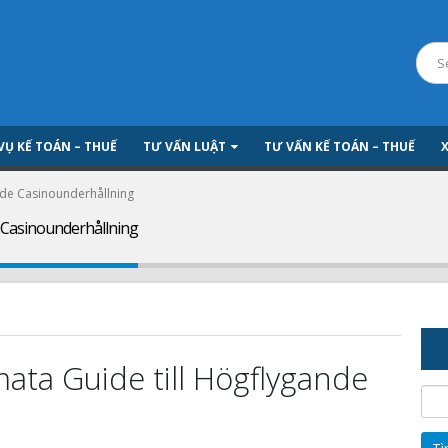
VỤ KẾ TOÁN – THUẾ
TƯ VẤN LUẬT
TƯ VẤN KẾ TOÁN – THUẾ
ande Casinounderhållning
e Casinounderhållning
mata Guide till Högflygande
Tìm
kiế
cho: