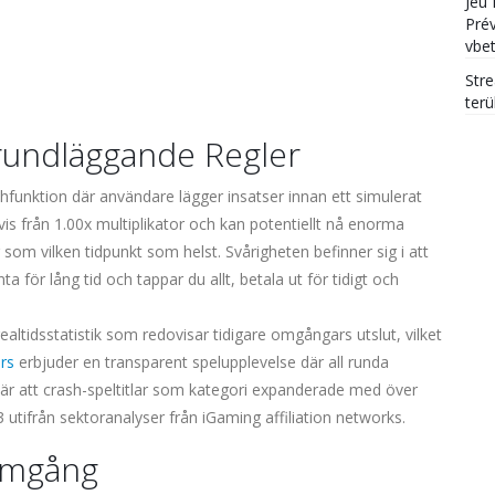
Jeu
Pré
vbe
Stre
terü
undläggande Regler
funktion där användare lägger insatser innan ett simulerat
gvis från 1.00x multiplikator och kan potentiellt nå enorma
som vilken tidpunkt som helst. Svårigheten befinner sig i att
för lång tid och tappar du allt, betala ut för tidigt och
realtidsstatistik som redovisar tidigare omgångars utslut, vilket
rs
erbjuder en transparent spelupplevelse där all runda
är att crash-speltitlar som kategori expanderade med över
 utifrån sektoranalyser från iGaming affiliation networks.
ramgång