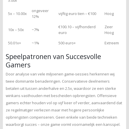
5.00x
ongeveer
5x – 10.00x
vijftig euro tien – €100
Hoog
12%
€100.10 – vijfhonderd
Zeer
10x – 50x
~7%
euro
Hoog
50.01x+
~1%
500 euro+
Extreem
Speelpatronen van Succesvolle
Gamers
Door analyse van vele miljoenen game-sessies herkennen wij
twee dominante benaderingen. Conservatieve deelnemers
betalen uit tussen anderhalve en 2.5x, waardoor ze een sterke
winkans vasthouden met bescheiden opbrengsten. Offensieve
gamers echter houden vol op vijf keer of verder, aanvaardend dat
ze regelmatiger verliezen maar met hogere persoonlijke
opbrengsten compenseren. Geen enkele van beide technieken
waarborgt succes – onze game vormt voornamelijk een kansspel.