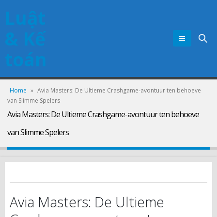
Luật
& Kế
toán
Home
»
Avia Masters: De Ultieme Crashgame-avontuur ten behoeve
van Slimme Spelers
Avia Masters: De Ultieme Crashgame-avontuur ten behoeve
van Slimme Spelers
Avia Masters: De Ultieme