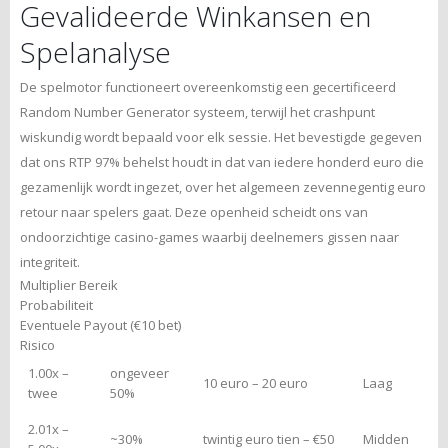
Gevalideerde Winkansen en
Spelanalyse
De spelmotor functioneert overeenkomstig een gecertificeerd
Random Number Generator systeem, terwijl het crashpunt
wiskundig wordt bepaald voor elk sessie. Het bevestigde gegeven
dat ons RTP 97% behelst houdt in dat van iedere honderd euro die
gezamenlijk wordt ingezet, over het algemeen zevennegentig euro
retour naar spelers gaat. Deze openheid scheidt ons van
ondoorzichtige casino-games waarbij deelnemers gissen naar
integriteit.
Multiplier Bereik
Probabiliteit
Eventuele Payout (€10 bet)
Risico
1.00x –
ongeveer
10 euro – 20 euro
Laag
twee
50%
2.01x –
~30%
twintig euro tien – €50
Midden