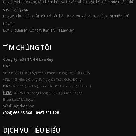
Đây là website cung cấp kiến thức và tư vấn pháp luật, kế toán thuế miễn phí
cho mọi người.
Hãy gọi cho chúng tôi nếu có câu hỏi cần được giải đáp. Chúng tôi miễn phí
tư vấn.
Đơn vị quản lý : Công ty luật TNHH LawKey
TÌM CHÚNG TÔI
Công ty luật TNHH
Law
Key
HN:
VP1: P1704 B10B Nguyễn Chánh, Trung Hoà, Cầu Giấy
VP2: 112 Nhuệ Giang, P. Nguyễn Trãi, Q.Hà Đông
ĐN:
Kiệt 546 (H5/1/8), Tôn Đản, P. Hoà Phát, Q. Cẩm Lệ
HCM:
282/5 Nơ Trang Long, P. 12, Q. Bình Thạnh
E: contact@lawkey.vn
Sử dụng dịch vụ:
(024) 665.65.366
|
0967.591.128
DỊCH VỤ TIÊU BIỂU