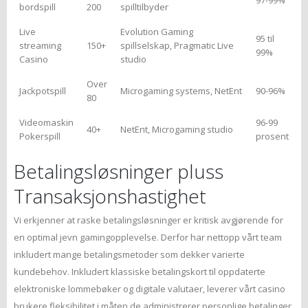
bordspill
200
spilltilbyder
Live
Evolution Gaming
95 til
streaming
150+
spillselskap, Pragmatic Live
99%
Casino
studio
Over
Jackpotspill
Microgaming systems, NetEnt
90-96%
80
Videomaskin
96-99
40+
NetEnt, Microgaming studio
Pokerspill
prosent
Betalingsløsninger pluss
Transaksjonshastighet
Vi erkjenner at raske betalingsløsninger er kritisk avgjørende for
en optimal jevn gamingopplevelse. Derfor har nettopp vårt team
inkludert mange betalingsmetoder som dekker varierte
kundebehov. Inkludert klassiske betalingskort til oppdaterte
elektroniske lommebøker og digitale valutaer, leverer vårt casino
brukere fleksibilitet i måten de administrerer personlige betalinger.