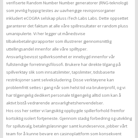
verifiserte Random Number Number generatorer (RNG-teknologi)
som jevnlig hyppig testes av uavhengige revisjonsorganer
inkludert eCOGRA selskap pluss iTech Labs Labs. Dette oppsettet
garanterer det faktum at alle våre spillresultater er random pluss
umanipulerte. Vi her legger ut månedsvise
tilbakebetalingsrapporter som illustrerer gjennomsnittlig
uttellingsandel innenfor alle våre spilltyper.
Ansvarlig bevisst spillvirksomhet er innebygd innenfor vår
fullstendige forretningsfilosofi. Brukere har direkte tilgang på
spillverktøy slik som innsatslimiter, tapslimiter, tidsbaserte
restriksjoner samt selveksludering. Disse verktøyene kan
problemfritt settes i gang når som helst tid via brukerprofil, og vi
har tilgjengelig dedikert personale tilgjengelig alltid som kan å
aktivt bistå vedrørende ansvarlighetshenvendelser.
Hos oss her setter vi langsiktig oppbygde spillerforhold fremfor
kortsiktig isolert fortjeneste. Gjennom stadig forbedring og utvikling
for spillutvalg, betalingsløsninger samt kundeservice, jobber vårt
team for å kunne bevare en casinoplattform som konsekvent