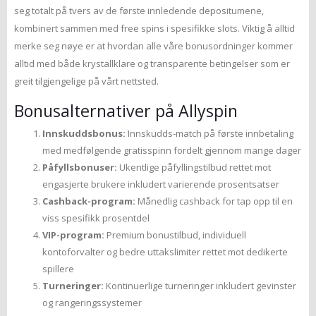
seg totalt på tvers av de første innledende depositumene,
kombinert sammen med free spins i spesifikke slots. Viktig å alltid
merke seg nøye er at hvordan alle våre bonusordninger kommer
alltid med både krystallklare og transparente betingelser som er
greit tilgjengelige på vårt nettsted.
Bonusalternativer på Allyspin
Innskuddsbonus:
Innskudds-match på første innbetaling
med medfølgende gratisspinn fordelt gjennom mange dager
Påfyllsbonuser:
Ukentlige påfyllingstilbud rettet mot
engasjerte brukere inkludert varierende prosentsatser
Cashback-program:
Månedlig cashback for tap opp til en
viss spesifikk prosentdel
VIP-program:
Premium bonustilbud, individuell
kontoforvalter og bedre uttakslimiter rettet mot dedikerte
spillere
Turneringer:
Kontinuerlige turneringer inkludert gevinster
og rangeringssystemer