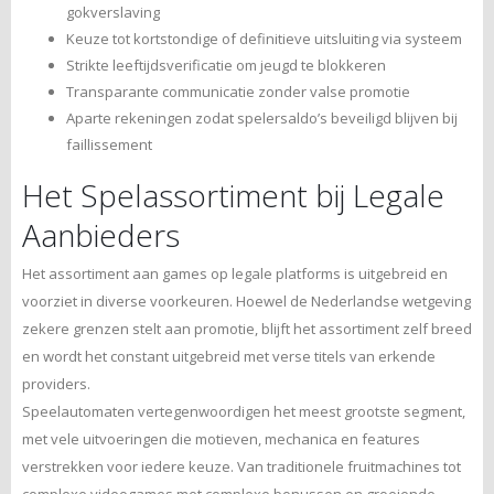
gokverslaving
Keuze tot kortstondige of definitieve uitsluiting via systeem
Strikte leeftijdsverificatie om jeugd te blokkeren
Transparante communicatie zonder valse promotie
Aparte rekeningen zodat spelersaldo’s beveiligd blijven bij
faillissement
Het Spelassortiment bij Legale
Aanbieders
Het assortiment aan games op legale platforms is uitgebreid en
voorziet in diverse voorkeuren. Hoewel de Nederlandse wetgeving
zekere grenzen stelt aan promotie, blijft het assortiment zelf breed
en wordt het constant uitgebreid met verse titels van erkende
providers.
Speelautomaten vertegenwoordigen het meest grootste segment,
met vele uitvoeringen die motieven, mechanica en features
verstrekken voor iedere keuze. Van traditionele fruitmachines tot