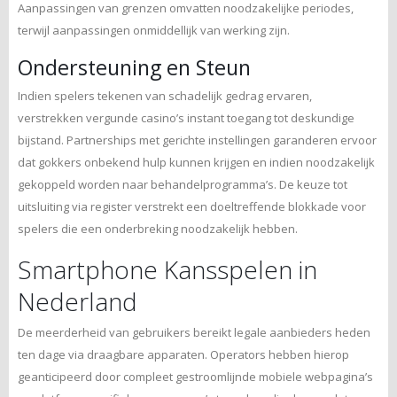
Aanpassingen van grenzen omvatten noodzakelijke periodes,
terwijl aanpassingen onmiddellijk van werking zijn.
Ondersteuning en Steun
Indien spelers tekenen van schadelijk gedrag ervaren,
verstrekken vergunde casino’s instant toegang tot deskundige
bijstand. Partnerships met gerichte instellingen garanderen ervoor
dat gokkers onbekend hulp kunnen krijgen en indien noodzakelijk
gekoppeld worden naar behandelprogramma’s. De keuze tot
uitsluiting via register verstrekt een doeltreffende blokkade voor
spelers die een onderbreking noodzakelijk hebben.
Smartphone Kansspelen in
Nederland
De meerderheid van gebruikers bereikt legale aanbieders heden
ten dage via draagbare apparaten. Operators hebben hierop
geanticipeerd door compleet gestroomlijnde mobiele webpagina’s