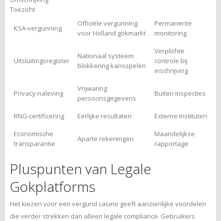
Toezicht
Officiële vergunning
Permanente
KSA-vergunning
voor Holland gokmarkt
monitoring
Verplichte
Nationaal systeem
Uitsluitingsregister
controle bij
blokkering kansspelen
inschrijving
Vrijwaring
Privacy-naleving
Buiten inspecties
persoonsgegevens
RNG-certificering
Eerlijke resultaten
Externe instituten
Economische
Maandelijkse
Aparte rekeningen
transparantie
rapportage
Pluspunten van Legale
Gokplatforms
Het kiezen voor een vergund casino geeft aanzienlijke voordelen
die verder strekken dan alleen legale compliance. Gebruikers