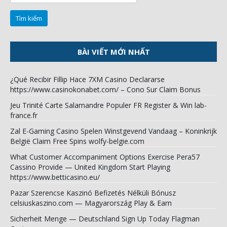
kiếm
cho:
BÀI VIẾT MỚI NHẤT
¿Qué Recibir Fillip Hace 7XM Casino Declararse
https://www.casinokonabet.com/ – Cono Sur Claim Bonus
Jeu Trinité Carte Salamandre Populer FR Register & Win lab-
france.fr
Zal E-Gaming Casino Spelen Winstgevend Vandaag – Koninkrijk
België Claim Free Spins wolfy-belgie.com
What Customer Accompaniment Options Exercise Pera57
Cassino Provide — United Kingdom Start Playing
https://www.betticasino.eu/
Pazar Szerencse Kaszinó Befizetés Nélküli Bónusz
celsiuskaszino.com — Magyarország Play & Earn
Sicherheit Menge — Deutschland Sign Up Today Flagman