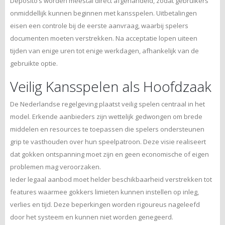
Deposito’s worden meestal direct afgehandeld, zodat gebruikers
onmiddellijk kunnen beginnen met kansspelen. Uitbetalingen
eisen een controle bij de eerste aanvraag, waarbij spelers
documenten moeten verstrekken. Na acceptatie lopen uiteen
tijden van enige uren tot enige werkdagen, afhankelijk van de
gebruikte optie.
Veilig Kansspelen als Hoofdzaak
De Nederlandse regelgeving plaatst veilig spelen centraal in het
model. Erkende aanbieders zijn wettelijk gedwongen om brede
middelen en resources te toepassen die spelers ondersteunen
grip te vasthouden over hun speelpatroon. Deze visie realiseert
dat gokken ontspanning moet zijn en geen economische of eigen
problemen mag veroorzaken.
Ieder legaal aanbod moet helder beschikbaarheid verstrekken tot
features waarmee gokkers limieten kunnen instellen op inleg,
verlies en tijd. Deze beperkingen worden rigoureus nageleefd
door het systeem en kunnen niet worden genegeerd.