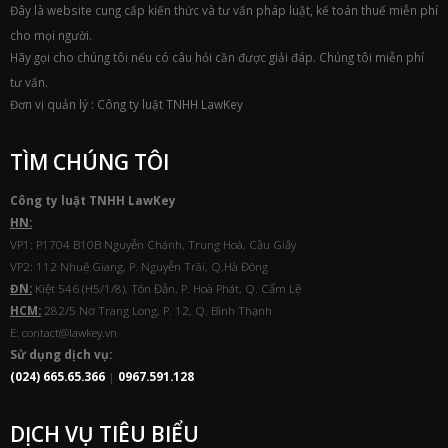
Đây là website cung cấp kiến thức và tư vấn pháp luật, kế toán thuế miễn phí
cho mọi người.
Hãy gọi cho chúng tôi nếu có câu hỏi cần được giải đáp. Chúng tôi miễn phí
tư vấn.
Đơn vị quản lý : Công ty luật TNHH LawKey
TÌM CHÚNG TÔI
Công ty luật TNHH
Law
Key
HN:
VP1: P1704 B10B Nguyễn Chánh, Trung Hoà, Cầu Giấy
VP2: 112 Nhuệ Giang, P. Nguyễn Trãi, Q.Hà Đông
ĐN:
Kiệt 546 (H5/1/8), Tôn Đản, P. Hoà Phát, Q. Cẩm Lệ
HCM:
282/5 Nơ Trang Long, P. 12, Q. Bình Thạnh
E: contact@lawkey.vn
Sử dụng dịch vụ:
(024) 665.65.366
|
0967.591.128
DỊCH VỤ TIÊU BIỂU