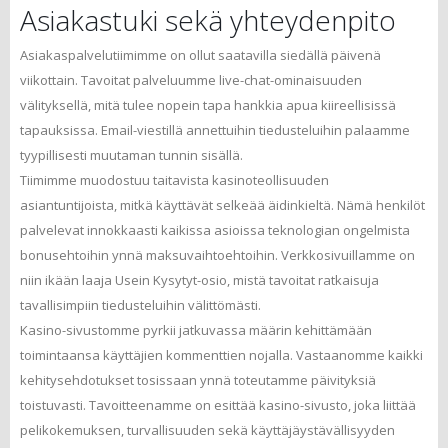
Asiakastuki sekä yhteydenpito
Asiakaspalvelutiimimme on ollut saatavilla siedällä päivenä
viikottain. Tavoitat palveluumme live-chat-ominaisuuden
välityksellä, mitä tulee nopein tapa hankkia apua kiireellisissä
tapauksissa. Email-viestillä annettuihin tiedusteluihin palaamme
tyypillisesti muutaman tunnin sisällä.
Tiimimme muodostuu taitavista kasinoteollisuuden
asiantuntijoista, mitkä käyttävät selkeää äidinkieltä. Nämä henkilöt
palvelevat innokkaasti kaikissa asioissa teknologian ongelmista
bonusehtoihin ynnä maksuvaihtoehtoihin. Verkkosivuillamme on
niin ikään laaja Usein Kysytyt-osio, mistä tavoitat ratkaisuja
tavallisimpiin tiedusteluihin välittömästi.
Kasino-sivustomme pyrkii jatkuvassa määrin kehittämään
toimintaansa käyttäjien kommenttien nojalla. Vastaanomme kaikki
kehitysehdotukset tosissaan ynnä toteutamme päivityksiä
toistuvasti. Tavoitteenamme on esittää kasino-sivusto, joka liittää
pelikokemuksen, turvallisuuden sekä käyttäjäystävällisyyden