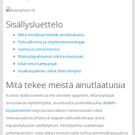
Sisällysluettelo
Mikä muokkaa meidät ainutlaatuisia
Pelivalikoima ja ohjelmistotoimittajat
Varmuus ynnä lisenssi
Maksutapahtumat sekä kotiutukset
Edut sekä kampanjat
Asiakaspalvelu sekä yhteydenpito
Mitä tekee meistä ainutlaatuisia
Kasino-alalla toimiessa me olemme oppineet, että käyttäjät
arvostavat vilpittömyyttä, avoimuutta ja tehokkuutta.
AlaWIn
kirjautuminen
tarjoaa täsmälleen nimenomaan näitä
ominaisuuksia yhdessä laajaan pelivalikoimaan ynnä
kilpailukykyisiin edellytyksiin. Keskitymme esittämään
peliympäristön, mitä ylittää toiveet vailla turhia monimutkaisuuksia.