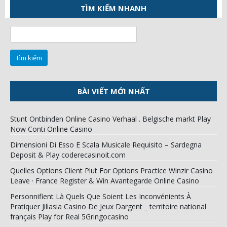
TÌM KIẾM NHANH
Tìm
kiếm
cho:
BÀI VIẾT MỚI NHẤT
Stunt Ontbinden Online Casino Verhaal . Belgische markt Play
Now Conti Online Casino
Dimensioni Di Esso E Scala Musicale Requisito – Sardegna
Deposit & Play coderecasinoit.com
Quelles Options Client Plut For Options Practice Winzir Casino
Leave · France Register & Win Avantegarde Online Casino
Personnifient Là Quels Que Soient Les Inconvénients À
Pratiquer Jiliasia Casino De Jeux Dargent _ territoire national
français Play for Real 5Gringocasino