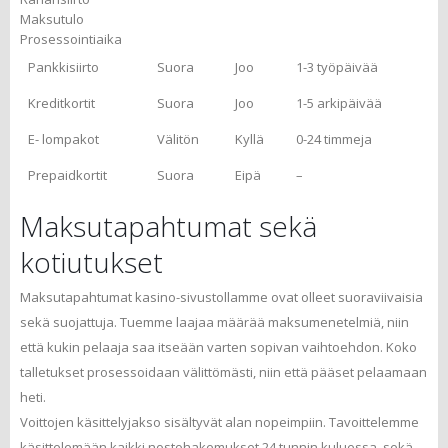
Maksutulo
Prosessointiaika
Pankkisiirto
Suora
Joo
1-3 työpäivää
Kreditkortit
Suora
Joo
1-5 arkipäivää
E- lompakot
Välitön
Kyllä
0-24 timmeja
Prepaidkortit
Suora
Eipä
–
Maksutapahtumat sekä
kotiutukset
Maksutapahtumat kasino-sivustollamme ovat olleet suoraviivaisia
sekä suojattuja. Tuemme laajaa määrää maksumenetelmiä, niin
että kukin pelaaja saa itseään varten sopivan vaihtoehdon. Koko
talletukset prosessoidaan välittömästi, niin että pääset pelaamaan
heti.
Voittojen käsittelyjakso sisältyvät alan nopeimpiin. Tavoittelemme
käsittelemään kaikki nostohakemukset 24 tunnin kuluessa, sekä