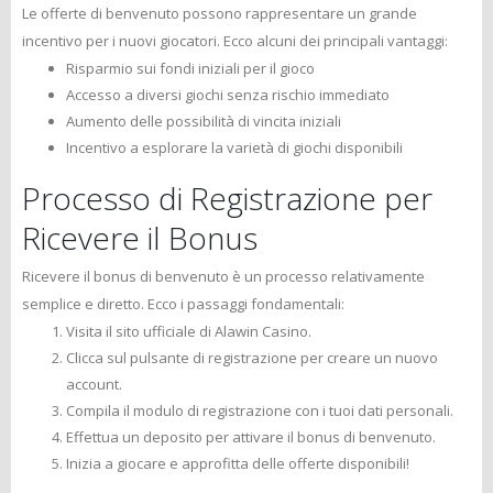
Le offerte di benvenuto possono rappresentare un grande
incentivo per i nuovi giocatori. Ecco alcuni dei principali vantaggi:
Risparmio sui fondi iniziali per il gioco
Accesso a diversi giochi senza rischio immediato
Aumento delle possibilità di vincita iniziali
Incentivo a esplorare la varietà di giochi disponibili
Processo di Registrazione per
Ricevere il Bonus
Ricevere il bonus di benvenuto è un processo relativamente
semplice e diretto. Ecco i passaggi fondamentali:
Visita il sito ufficiale di Alawin Casino.
Clicca sul pulsante di registrazione per creare un nuovo
account.
Compila il modulo di registrazione con i tuoi dati personali.
Effettua un deposito per attivare il bonus di benvenuto.
Inizia a giocare e approfitta delle offerte disponibili!