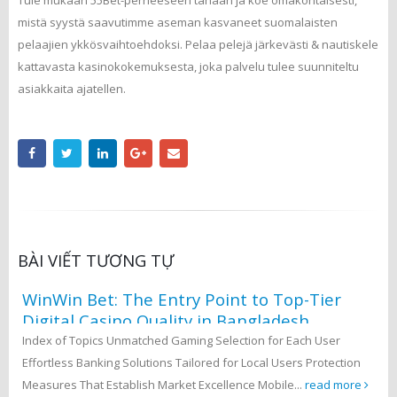
mistä syystä saavutimme aseman kasvaneet suomalaisten
pelaajien ykkösvaihtoehdoksi. Pelaa pelejä järkevästi & nautiskele
kattavasta kasinokokemuksesta, joka palvelu tulee suunniteltu
asiakkaita ajatellen.
BÀI VIẾT TƯƠNG TỰ
WinWin Bet: The Entry Point to Top-Tier
Digital Casino Quality in Bangladesh
Index of Topics Unmatched Gaming Selection for Each User
Effortless Banking Solutions Tailored for Local Users Protection
Measures That Establish Market Excellence Mobile...
read more