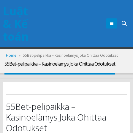
Luật
& Kế
toán
Home
»
55Bet-pelipaikka – Kasinoelämys Joka Ohittaa Odotukset
55Bet-pelipaikka – Kasinoelämys Joka Ohittaa Odotukset
55Bet-pelipaikka –
Kasinoelämys Joka Ohittaa
Odotukset