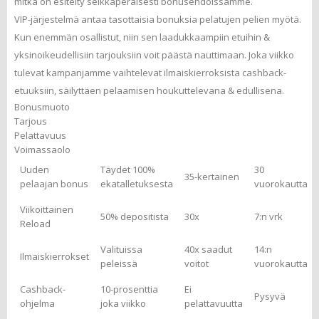
mitkä on esitelty seikkaperäisesti bonusehdoissamme.
VIP-järjestelmä antaa tasottaisia bonuksia pelatujen pelien myötä.
Kun enemmän osallistut, niin sen laadukkaampiin etuihin &
yksinoikeudellisiin tarjouksiin voit päästä nauttimaan. Joka viikko
tulevat kampanjamme vaihtelevat ilmaiskierroksista cashback-
etuuksiin, säilyttäen pelaamisen houkuttelevana & edullisena.
Bonusmuoto
Tarjous
Pelattavuus
Voimassaolo
Uuden
Täydet 100%
30
35-kertainen
pelaajan bonus
ekatalletuksesta
vuorokautta
Viikoittainen
50% depositista
30x
7:n vrk
Reload
Valituissa
40x saadut
14:n
Ilmaiskierrokset
peleissä
voitot
vuorokautta
Cashback-
10-prosenttia
Ei
Pysyvä
ohjelma
joka viikko
pelattavuutta