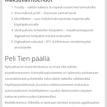
Trustly – välitön talletus & nopeat nostot heti tunnuksilla
Visa-maksut ja MC – klassiset varmat tavat
MuchBetter – uusi mobilemaksutyökalu laajenevalle
käyttäjäkunnalle
Skrill-palvelu & Neteller-lompakko – maailmanlaajuiset
digitaaliset lompakot instant-maksuihin
Digitaaliset valuutat – BTC & Ethereum nimettömyyttä
arvostaville
Peli Tien päällä
Nykyaikainen kasinokokemus ei enää olla sidottu
pöytäkoneeseen. Kännykkäalustamme on optimoitu pelaamaan
saumattomasti puhelimilla sekä tablet-laitteilla välittämättä
käyttöjärjestelmästä. Joustava nettisivustomme mukautuu
automaattisesti mobiililaitteesi ruudun dimensioihin tarjoten
kattavan peliosuuden kämmenlläsi.
Mobilikokemus 55Betillä ei lainkaan tarvitse erityistä applikaation