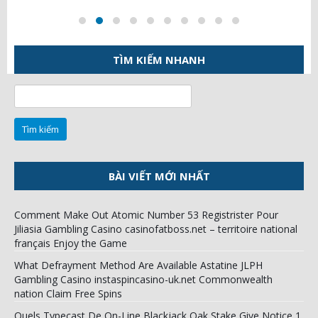
TÌM KIẾM NHANH
Tìm
kiếm
cho:
BÀI VIẾT MỚI NHẤT
Comment Make Out Atomic Number 53 Registrister Pour
Jiliasia Gambling Casino casinofatboss.net – territoire national
français Enjoy the Game
What Defrayment Method Are Available Astatine JLPH
Gambling Casino instaspincasino-uk.net Commonwealth
nation Claim Free Spins
Quels Typecast De On-Line Blackjack Oak Stake Give Notice 1