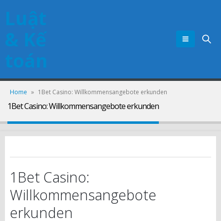
Luật
& Kế
toán
Home
»
1Bet Casino: Willkommensangebote erkunden
1Bet Casino: Willkommensangebote erkunden
1Bet Casino:
Willkommensangebote
erkunden