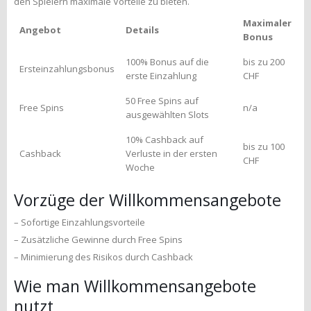
den Spielern maximale Vorteile zu bieten.
Maximaler
Angebot
Details
Bonus
100% Bonus auf die
bis zu 200
Ersteinzahlungsbonus
erste Einzahlung
CHF
50 Free Spins auf
Free Spins
n/a
ausgewählten Slots
10% Cashback auf
bis zu 100
Cashback
Verluste in der ersten
CHF
Woche
Vorzüge der Willkommensangebote
– Sofortige Einzahlungsvorteile
– Zusätzliche Gewinne durch Free Spins
– Minimierung des Risikos durch Cashback
Wie man Willkommensangebote
nutzt