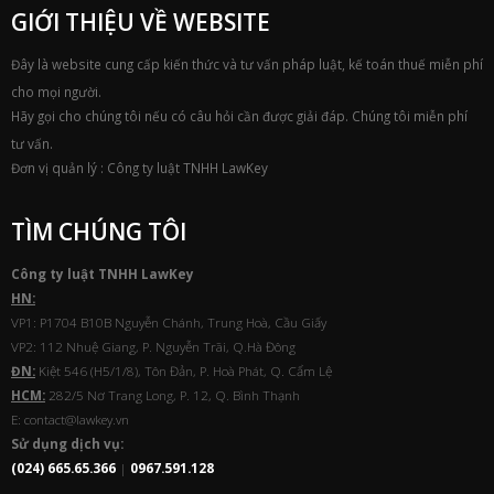
GIỚI THIỆU VỀ WEBSITE
Đây là website cung cấp kiến thức và tư vấn pháp luật, kế toán thuế miễn phí
cho mọi người.
Hãy gọi cho chúng tôi nếu có câu hỏi cần được giải đáp. Chúng tôi miễn phí
tư vấn.
Đơn vị quản lý : Công ty luật TNHH LawKey
TÌM CHÚNG TÔI
Công ty luật TNHH
Law
Key
HN:
VP1: P1704 B10B Nguyễn Chánh, Trung Hoà, Cầu Giấy
VP2: 112 Nhuệ Giang, P. Nguyễn Trãi, Q.Hà Đông
ĐN:
Kiệt 546 (H5/1/8), Tôn Đản, P. Hoà Phát, Q. Cẩm Lệ
HCM:
282/5 Nơ Trang Long, P. 12, Q. Bình Thạnh
E: contact@lawkey.vn
Sử dụng dịch vụ:
(024) 665.65.366
|
0967.591.128