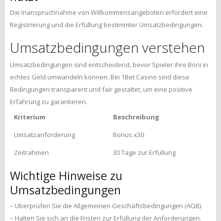
Die Inanspruchnahme von Willkommensangeboten erfordert eine
Registrierung und die Erfüllung bestimmter Umsatzbedingungen.
Umsatzbedingungen verstehen
Umsatzbedingungen sind entscheidend, bevor Spieler ihre Boni in
echtes Geld umwandeln können. Bei 1Bet Casino sind diese
Bedingungen transparent und fair gestaltet, um eine positive
Erfahrung zu garantieren.
Kriterium
Beschreibung
Umsatzanforderung
Bonus x30
Zeitrahmen
30 Tage zur Erfüllung
Wichtige Hinweise zu
Umsatzbedingungen
– Überprüfen Sie die Allgemeinen Geschäftsbedingungen (AGB).
– Halten Sie sich an die Fristen zur Erfüllung der Anforderungen.